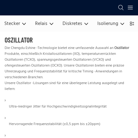
Stecker
Relais
Diskretes
Isolierung
S
OSZILLATOR
Die Chengdu Eshine -Technologie bietet eine umfassende Auswahl an
Oszillator
Produkte, einschließlich Kristalloszillatoren (XO), temperaturverrückten
Oszillatoren (TCXO), spannungsgesteuerten Oszillatoren (VCXO) und
ofengesteuerten Oszillatoren (OCXO). Unsere Oszillatoren bieten eine präzise
Uhrerzeugung und Frequenzstabilität für kritische Timing -Anwendungen in
verschiedenen Branchen.
Unsere Oszillator -Lösungen sind für eine überlegene Leistung ausgelegt und
liefern:
Ultra-niedriger Jitter für Hochgeschwindigkeitssignalintegrität
Hervorragende Frequenzstabilität (±0,5 ppm bis ±20ppm)