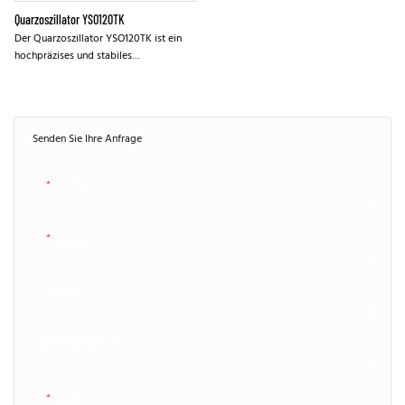
Quarzoszillator YSO120TK
Der Quarzoszillator YSO120TK ist ein
hochpräzises und stabiles
Frequenzsteuerungsbauteil für
elektronische Geräte. Dank seiner
kompakten Bauweise und des geringen
Stromverbrauchs eignet er sich ideal
Senden Sie Ihre Anfrage
für Anwendungen, die eine genaue
Zeit- und Frequenzsynchronisation
erfordern.
Name
E-Mail
Telefon
Name Der Firma
Inhalt