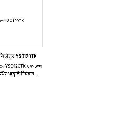
सिलेटर YSO120TK
ेटर YSO120TK एक उच्च
थिर आवृत्ति नियंत्रण
पयोग इलेक्ट्रॉनिक
ा जाता है। इसके
ार और कम बिजली की
 यह सटीक समय और
नाइज़ेशन की आवश्यकता
ं के लिए आदर्श है