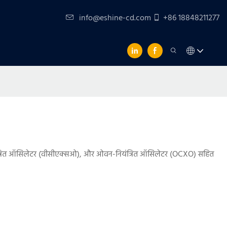
info@eshine-cd.com
+86 18848211277
यंत्रित ऑसिलेटर (वीसीएक्सओ), और ओवन-नियंत्रित ऑसिलेटर (OCXO) सहित