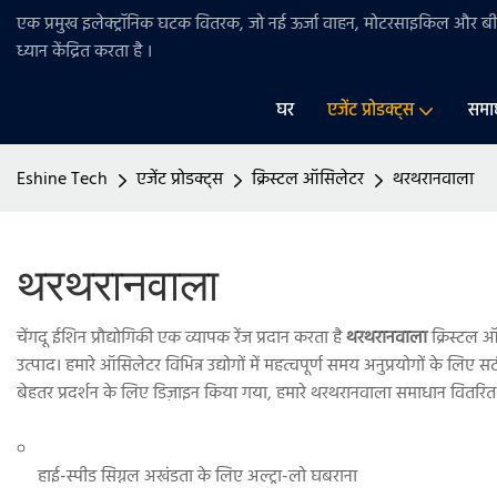
एक प्रमुख इलेक्ट्रॉनिक घटक वितरक, जो नई ऊर्जा वाहन, मोटरसाइकिल और 
ध्यान केंद्रित करता है
।
घर
एजेंट प्रोडक्ट्स
समा
Eshine Tech
एजेंट प्रोडक्ट्स
क्रिस्टल ऑसिलेटर
थरथरानवाला
थरथरानवाला
चेंगदू ईशिन प्रौद्योगिकी एक व्यापक रेंज प्रदान करता है
थरथरानवाला
क्रिस्टल
उत्पाद। हमारे ऑसिलेटर विभिन्न उद्योगों में महत्वपूर्ण समय अनुप्रयोगों के लिए सट
बेहतर प्रदर्शन के लिए डिज़ाइन किया गया, हमारे थरथरानवाला समाधान वितरित 
हाई-स्पीड सिग्नल अखंडता के लिए अल्ट्रा-लो घबराना