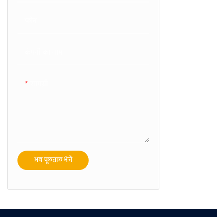
फ़ोन
कंपनी का नाम
सामग्री
अब पूछताछ भेजें