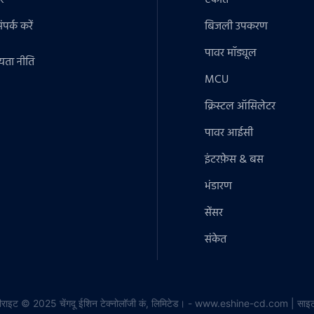
र
एकांत
पर्क करें
बिजली उपकरण
पावर मॉड्यूल
यता नीति
MCU
क्रिस्टल ऑसिलेटर
पावर आईसी
इंटरफ़ेस & बस
भंडारण
सेंसर
संकेत
ीराइट © 2025 चेंगदू ईशिन टेक्नोलॉजी कं, लिमिटेड। - www.eshine-cd.com |
साइट