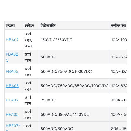
▏
शृंखला
आवेदन
वेल्टेज रेटिंग
एम्पीयर रेंज
ऊर्जा
HBA02
वाहन,
150VDC/250VDC
10A~100A
चार्जर
PBA02-
ऊर्जा
500VDC
10A~63A
C
वाहन
ऊर्जा
PBA05
500VDC/750VDC/1000VDC
10A~63A
वाहन
ऊर्जा
HBA05
500VDC/750VDC/850VDC/1000VDC
10A~63A
वाहन
ऊर्जा
HEA02
250VDC
160A～600
वाहन
ऊर्जा
HEA05
500VDC/690VAC/750VDC
100A～500
वाहन
HBF07-
ऊर्जा
500VDC/800VDC
80A～150