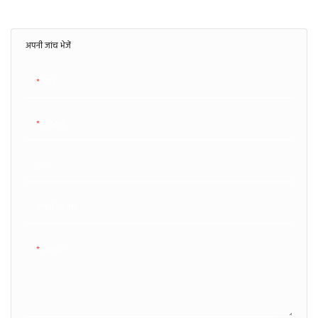
अपनी जांच भेजें
नाम
E-Mail
फ़ोन
कंपनी का नाम
सामग्री