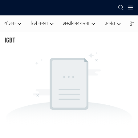
योजक
रिले करना
अस्वीकार करना
एकांत
बिज
IGBT