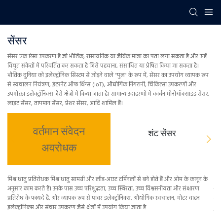
सेंसर
सेंसर एक ऐसा उपकरण है जो भौतिक, रासायनिक या जैविक मात्रा का पता लगा सकता है और उन्हें
विद्युत संकेतों में परिवर्तित कर सकता है जिसे पहचाना, संसाधित या प्रेषित किया जा सकता है।
भौतिक दुनिया को इलेक्ट्रॉनिक सिस्टम से जोड़ने वाले "पुल" के रूप में, सेंसर का उपयोग व्यापक रूप
से स्वचालन नियंत्रण, इंटरनेट ऑफ थिंग्स (IoT), औद्योगिक निगरानी, ​​चिकित्सा उपकरणों और
उपभोक्ता इलेक्ट्रॉनिक्स जैसे क्षेत्रों में किया जाता है। सामान्य उदाहरणों में कार्बन मोनोऑक्साइड सेंसर,
लाइट सेंसर, तापमान सेंसर, प्रेशर सेंसर, आदि शामिल हैं।
वर्तमान संवेदन
शंट सेंसर
अवरोधक
मिश्र धातु प्रतिरोधक मिश्र धातु सामग्री और लीड-आउट टर्मिनलों से बने होते हैं और ओम के कानून के
शंट
अनुसार काम करते हैं। उनके पास उच्च परिशुद्धता, उच्च स्थिरता, उच्च विश्वसनीयता और संक्षारण
के 
प्रतिरोध के फायदे हैं, और व्यापक रूप से पावर इलेक्ट्रॉनिक्स, औद्योगिक स्वचालन, मोटर वाहन
है।
इलेक्ट्रॉनिक्स और संचार उपकरण जैसे क्षेत्रों में उपयोग किया जाता है
सकत