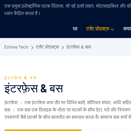
एक प्रमुख इलेक्ट्रॉनिक घटक वितरक, जो नई ऊर्जा वाहन, मोटरसाइकिल और 
ध्यान केंद्रित करता है
।
घर
एजेंट प्रोडक्ट्स
समा
Eshine Tech
एजेंट प्रोडक्ट्स
इंटरफ़ेस & बस
इंटरफ़ेस & बस
इंटरफ़ेस & बस
इंटरफ़ेस ： एक इंटरफ़ेस आम तौर पर विभिन्न बसों, सीरियल संचार, आदि सहित उ
बस ： एक बस एक डिवाइस के भीतर या घटकों के बीच डेटा, पते और नियंत्रण संक
उपकरणों जैसे घटकों के बीच बातचीत का समन्वय करता है। सामान्य बस रूपों मे