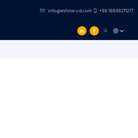
info@eshine-cd.com
+86 18848211277