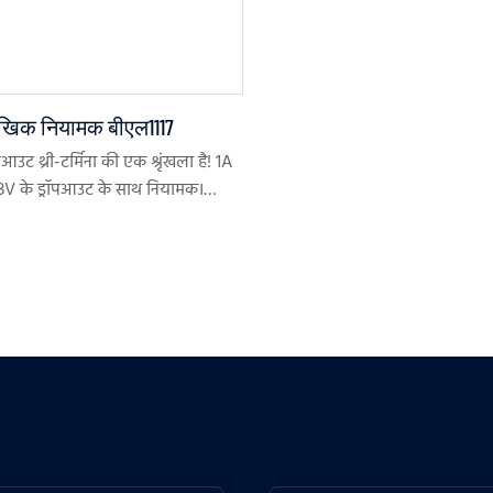
ी रैखिक नियामक बीएल1117
आउट थ्री-टर्मिना की एक श्रृंखला है! 1A
.3V के ड्रॉपआउट के साथ नियामक।
 प्रतियोगी की तुलना में बहुत कम
ान 2MA है