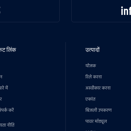
3
in
टकट लिंक
उत्पादों
योजक
ान
रिले करना
रे में
अस्वीकार करना
र
एकांत
पर्क करें
बिजली उपकरण
पावर मॉड्यूल
यता नीति