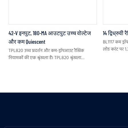
42-V इनपुट, 180-MA आउटपुट उच्च वोल्टेज
14 द्विध्रुव
और कम Quiescent
BL1117 कम ड्रॉप
लोड करंट पर 1
TPL820 उच्च प्रदर्शन और कम-ड्रॉपआउट रैखिक
BL1117 में 5ma
नियामकों की एक श्रृंखला है। TPL820 श्रृंखला
स्टैंडबाय वर्तम
अधिकतम 42-V इनपुट वोल्टेज और कम quiescent
वर्तमान और उच्च PSRR के साथ 180-MA आउटपुट
वर्तमान का समर्थन करती है। TPL820Series 2.2-μF से
22-μF आउटपुट कैपेसिटर ， के साथ स्थिर है और 4.7-
μF सिरेमिक कैपेसिटर की सिफारिश की जाती है