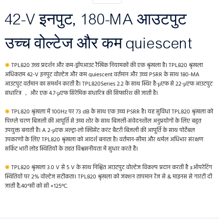
42-V इनपुट, 180-MA आउटपुट
उच्च वोल्टेज और कम quiescent
◉
TPL820 उच्च प्रदर्शन और कम-ड्रॉपआउट रैखिक नियामकों की एक श्रृंखला है। TPL820 श्रृंखला
अधिकतम 42-V इनपुट वोल्टेज और कम quiescent वर्तमान और उच्च PSRR के साथ 180-MA
आउटपुट वर्तमान का समर्थन करती है। TPL820Series 2.2 के साथ स्थिर है-μएफ से 22-μएफ आउटपुट
संधारित्र ， और एक 4.7-μएफ सिरेमिक संधारित्र की सिफारिश की जाती है।
◉
TPL820 श्रृंखला में 100Hz पर 73 dB के साथ एक उच्च PSRR है। यह सुविधा TPL820 श्रृंखला को
पिछले चरण बिजली की आपूर्ति से उच्च शोर के साथ बिजली-संवेदनशील अनुप्रयोगों के लिए बहुत
उपयुक्त बनाती है। A 2-μएक अल्ट्रा-लो क्विसेंट करंट बैटरी बिजली की आपूर्ति के साथ पोर्टेबल
उपकरणों के लिए TPL820 श्रृंखला को आदर्श बनाता है। वर्तमान-सीमा और थर्मल अधिभार संरक्षण
सर्किट भारी लोड स्थितियों के तहत विश्वसनीयता में सुधार करते हैं।
◉
TPL820 श्रृंखला 3.0 V से 5 V के साथ निश्चित आउटपुट वोल्टेज विकल्प प्रदान करती है ±ऑपरेटिंग
स्थितियों पर 2% वोल्टेज सटीकता। TPL820 श्रृंखला को जंक्शन तापमान रेंज से & माइनस से गारंटी दी
जाती है;40°सी को सी +125°C.