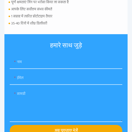
●
पूर्ण क्षमताएं जिन पर भरोसा किया जा सकता है
●
आपके लिए सर्वोत्तम संभव कीमतें
●
1 सप्ताह में त्वरित प्रोटोटाइप तैयार
●
35-40 दिनों में शीघ्र डिलीवरी
हमारे साथ जुड़े
नाम
ईमेल
सामग्री
अब पूछताछ भेजें