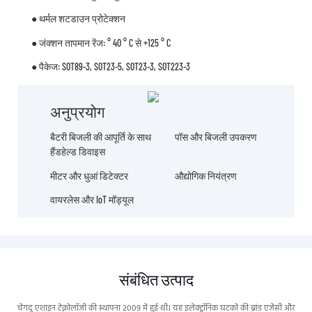
● थर्मल शटडाउन प्रोटेक्शन
● जंक्शन तापमान रेंज: ° 40 ° C से +125 ° C
● पैकेज: SOT89-3, SOT23-5, SOT23-3, SOT223-3
अनुप्रयोग
बैटरी बिजली की आपूर्ति के साथ
पॉस और बिजली उपकरण
हैंडहेल्ड डिवाइस
मीटर और धुआं डिटेक्टर
औद्योगिक नियंत्रण
वायरलेस और IoT मॉड्यूल
संबंधित उत्पाद
चेंगदू एशाइन टेक्नोलॉजी की स्थापना 2009 में हुई थी। यह इलेक्ट्रॉनिक घटकों की ब्रांड एजेंसी और