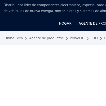
Distribuidor líder de componentes electrónicos, especializado 
de vehículos de nueva energía, motocicletas y sistemas de al
HOGAR
AGENTE DE PR
Eshine Tech
Agente de productos
Power IC
LDO
E