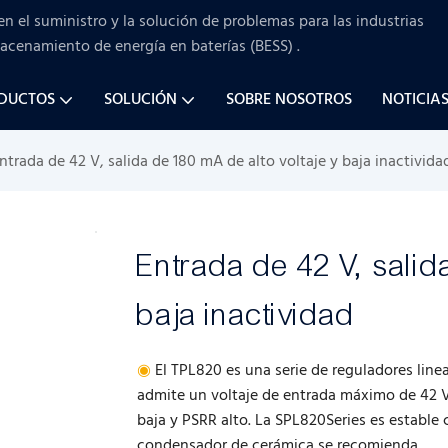
en el suministro y la solución de problemas para
las industrias
macenamiento de energía en baterías (BESS)
.
ODUCTOS
SOLUCIÓN
SOBRE NOSOTROS
NOTICIA
ntrada de 42 V, salida de 180 mA de alto voltaje y baja inactivida
Entrada de 42 V, salid
baja inactividad
◉
El TPL820 es una serie de reguladores linea
admite un voltaje de entrada máximo de 42 V 
baja y PSRR alto. La SPL820Series es estable 
condensador de cerámica se recomienda.