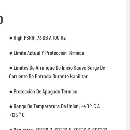
O
● High PSRR: 73 DB A 100 Hz
● Límite Actual Y Protección Térmica
● Límites De Arranque De Inicio Suave Surge De
Corriente De Entrada Durante Habilitar
● Protección De Apagado Térmico
● Rango De Temperatura De Unión: −40 ° C A
+125 ° C
● Paquetes: SOT89-3, SOT23-5, SOT23-3, SOT223-