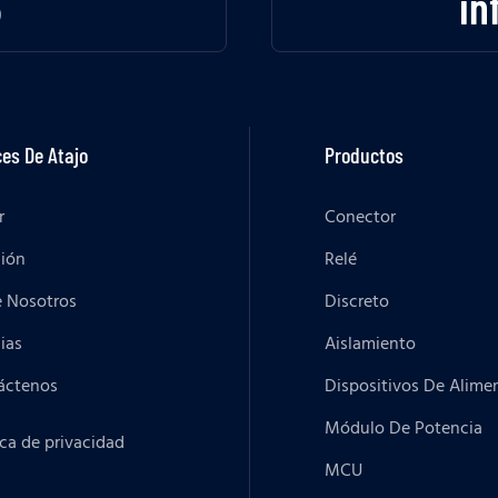
3
in
es De Atajo
Productos
r
Conector
ción
Relé
e Nosotros
Discreto
ias
Aislamiento
áctenos
Dispositivos De Alime
Módulo De Potencia
ica de privacidad
MCU