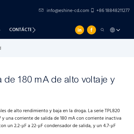
info@eshine-cd.com
+86 18848211277
S
CONTÁCTENOS
d
a de 180 mA de alto voltaje y
les de alto rendimiento y baja en la droga. La serie TPL820
y una corriente de salida de 180 mA con corriente inactiva
con un 2.2-μF a 22-μF condensador de salida, y un 4.7-μF