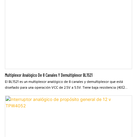
Multiplexor Analógico De 8 Canales Y Demultiplexor BL1521
El BL1521 es un multiplexor analógico de 8 canales y demultiplexor que está
diseñado para una operación VCC de 2.5V a 5.5V. Tiene baja resistencia (40Ω
TYP) y muy baja corriente de baja fuga (1A TYP). El dispositivo BL1521 maneja las
señales analógicas y digitales