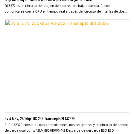
BL5372 es un circuito de reloj en tiempo real de baja potencia. Puede
comunicarse con la CPU en tiempo real a través del circuito de interfaz de dos
hilos I2C. Se utiliza principalmente en todos los sistemas que necesitan
proporcionar una base de tiempo. El chip puede generar una variedad de pulsos
de interrupción periódicos (el período más largo puede ser de hasta 1 mes) y
tiene dos veces sistemas de informes. BL5372 tiene una fuente de alimentación
regulada de baja potencia integrada interna, por lo que puede mantener el
oscilador que funciona normalmente en un consumo de energía muy bajo en
condiciones ambientales duras (valor típico: 400na@3.6V)
3V A 5.5V, 250kbps RS-232 Transcepts BL13232E
El BL13232E consta de dos controladores, dos receptores y un circuito de bomba
de carga dual con ± 12kV IEC 61000-4-2 Descarga de descarga ESD ESD