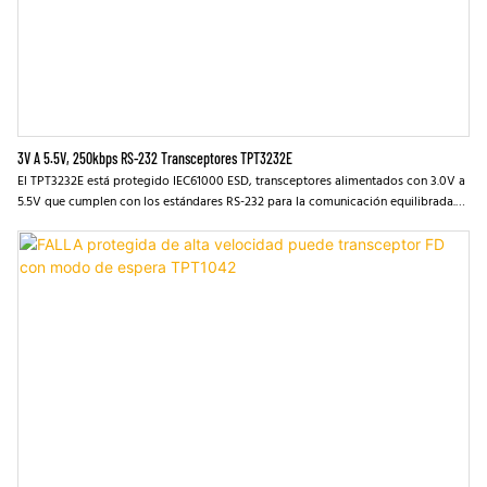
3V A 5.5V, 250kbps RS-232 Transceptores TPT3232E
El TPT3232E está protegido IEC61000 ESD, transceptores alimentados con 3.0V a
5.5V que cumplen con los estándares RS-232 para la comunicación equilibrada.
Cada receptor convierte las entradas TIA/RS-232 en niveles de TTL/CMOS