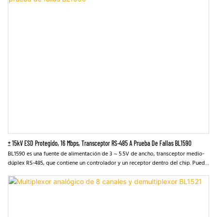
± 15kV ESD Protegido, 16 Mbps, Transceptor RS-485 A Prueba De Fallas BL1590
BL1590 es una fuente de alimentación de 3 ~ 5.5V de ancho, transceptor medio-
dúplex RS-485, que contiene un controlador y un receptor dentro del chip. Puede
lograr una transmisión de datos sin errores de hasta 16 Mbps. BL1590 tiene un
circuito de protección de falla incorporado para garantizar que la salida del
receptor esté en un estado lógico cuando la entrada del receptor está abierta o
en corto