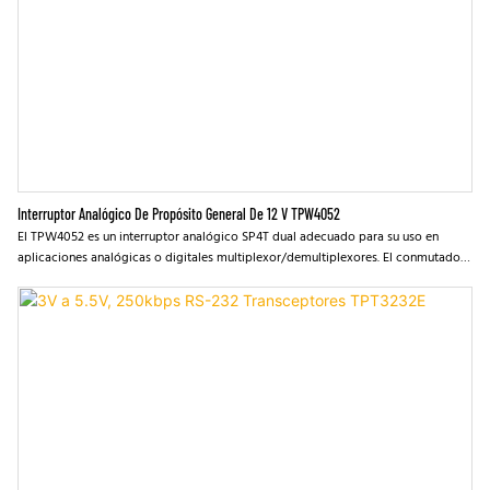
Interruptor Analógico De Propósito General De 12 V TPW4052
El TPW4052 es un interruptor analógico SP4T dual adecuado para su uso en
aplicaciones analógicas o digitales multiplexor/demultiplexores. El conmutador
presenta tres entradas selectas digitales (S0, S1), ocho entradas/salidas
independientes (AN, BN), dos entrada/salida comunes (A, B) y una entrada de
habilitación digital (/E). Cuando /e es alto, los interruptores están apagados