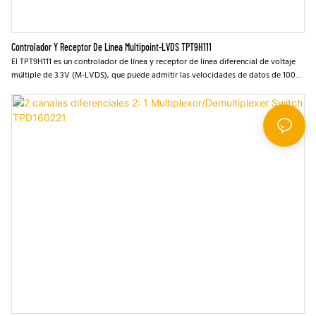
Controlador Y Receptor De Línea Multipoint-LVDS TPT9H111
El TPT9H111 es un controlador de línea y receptor de línea diferencial de voltaje
múltiple de 3.3V (M-LVDS), que puede admitir las velocidades de datos de 100
Mbps. Las salidas del controlador y las entradas del receptor están protegidas
contra huelgas ESD de ± 8kV sin engañar. La salida del controlador ha sido
diseñada para admitir buses multipunto con las cargas no menos de 30 Ω, y
puede soportar la velocidad de seco controlada en los controladores