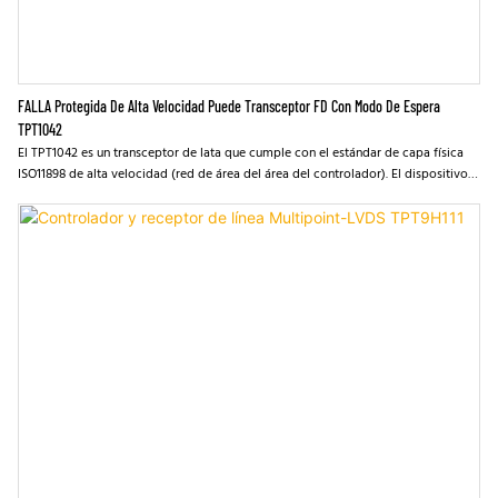
FALLA Protegida De Alta Velocidad Puede Transceptor FD Con Modo De Espera
TPT1042
El TPT1042 es un transceptor de lata que cumple con el estándar de capa física
ISO11898 de alta velocidad (red de área del área del controlador). El dispositivo
está diseñado para usarse en redes de FD de hasta 5 Mbps, con un margen de
tiempo mejorado y velocidades de datos más altas en redes largas y altamente
cargadas. Según el diseñado, el dispositivo presenta el cable cruzado, la
sobrevoltaje y la pérdida de protección del suelo de -70 V a +70 V, apagado
sobre temperatura, con un rango de voltaje de entrada en modo común -30 V a
+30 V