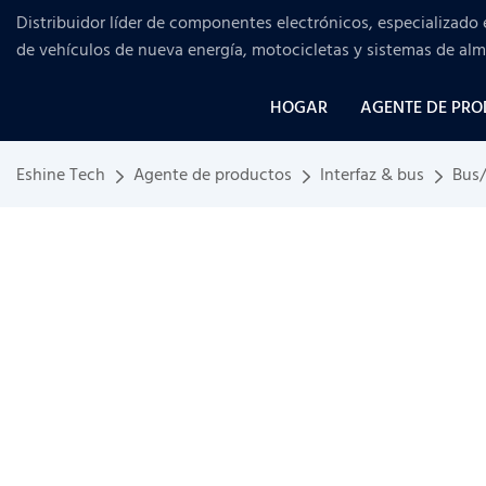
Distribuidor líder de componentes electrónicos, especializado 
de vehículos de nueva energía, motocicletas y sistemas de al
HOGAR
AGENTE DE PR
Eshine Tech
Agente de productos
Interfaz & bus
Bus/