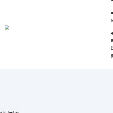
●
e
●
1
C
B
a Industria