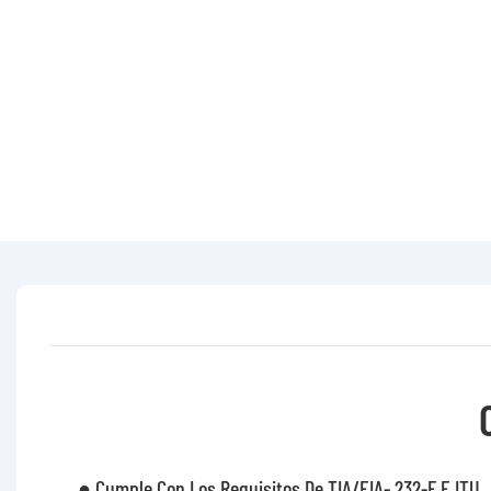
● Cumple Con Los Requisitos De TIA/EIA- 232-F E ITU