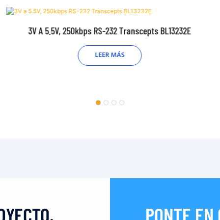
3V A 5.5V, 250kbps RS-232 Transcepts BL13232E
LEER MÁS
OYECTO.
PONTE EN