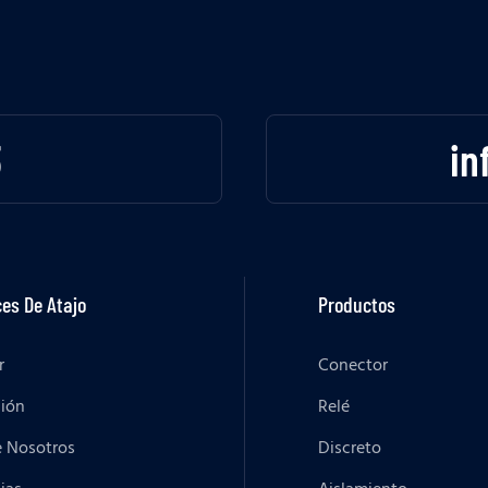
3
in
es De Atajo
Productos
r
Conector
ción
Relé
e Nosotros
Discreto