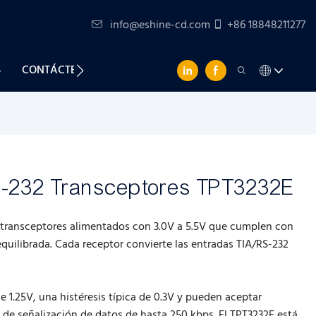
info@eshine-cd.com
+86 18848211277
S
CONTÁCTENOS
S-232 Transceptores TPT3232E
 transceptores alimentados con 3.0V a 5.5V que cumplen con
quilibrada. Cada receptor convierte las entradas TIA/RS-232
e 1.25V, una histéresis típica de 0.3V y pueden aceptar
s de señalización de datos de hasta 250 kbps. El TPT3232E está