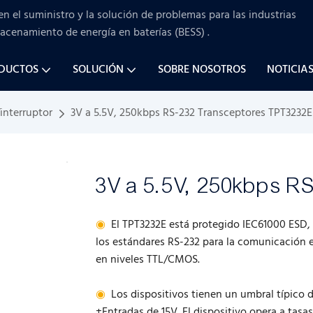
en el suministro y la solución de problemas para
las industrias
macenamiento de energía en baterías (BESS)
.
ODUCTOS
SOLUCIÓN
SOBRE NOSOTROS
NOTICIA
interruptor
3V a 5.5V, 250kbps RS-232 Transceptores TPT3232E
3V a 5.5V, 250kbps R
◉
El TPT3232E está protegido IEC61000 ESD,
los estándares RS-232 para la comunicación e
en niveles TTL/CMOS.
◉
Los dispositivos tienen un umbral típico d
±Entradas de 15V. El dispositivo opera a tasa