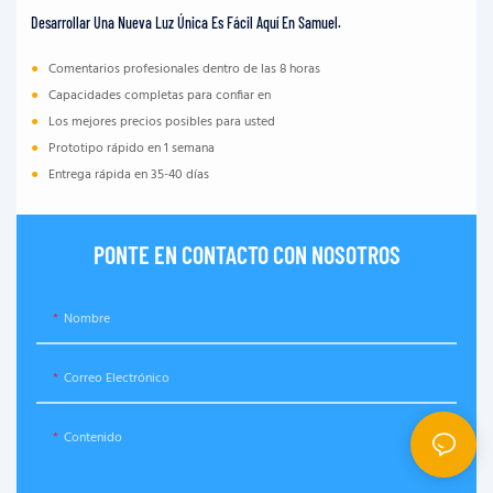
Desarrollar Una Nueva Luz Única Es Fácil Aquí En Samuel.
●
Comentarios profesionales dentro de las 8 horas
●
Capacidades completas para confiar en
●
Los mejores precios posibles para usted
●
Prototipo rápido en 1 semana
●
Entrega rápida en 35-40 días
PONTE EN CONTACTO CON NOSOTROS
Nombre
Correo Electrónico
Contenido