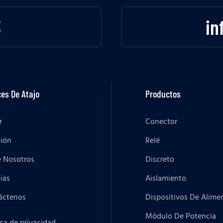
3
in
es De Atajo
Productos
r
Conector
ción
Relé
e Nosotros
Discreto
ias
Aislamiento
áctenos
Dispositivos De Alime
Módulo De Potencia
ica de privacidad