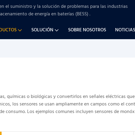
en el suministro y la solución de problemas para
las industrias
macenamiento de energía en baterías (BESS)
.
ODUCTOS
SOLUCIÓN
SOBRE NOSOTROS
NOTICIA
cas, químicas o biológicas y convertirlos en señales eléctricas 
icos, los sensores se usan ampliamente en campos como el control
ica de consumo. Los ejemplos comunes incluyen sensores de monóx