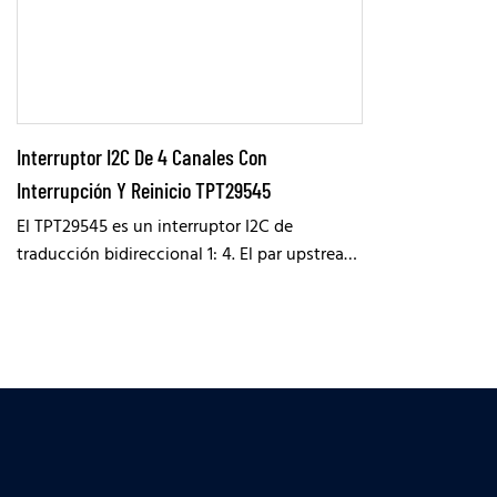
Interruptor I2C De 4 Canales Con
Interrupción Y Reinicio TPT29545
El TPT29545 es un interruptor I2C de
traducción bidireccional 1: 4. El par upstream
SCL/SDA ventilan a cuatro canales aguas
abajo. Se puede seleccionar cualquier canal
SCN/SDN único de canales, determinado por
el registro de control programable. Cuatro
entradas de interrupción (Int0 a Int3) están
diseñadas como una para cada uno de los
pares aguas abajo. Una salida de interrupción
(int) actúa como una y de las cuatro