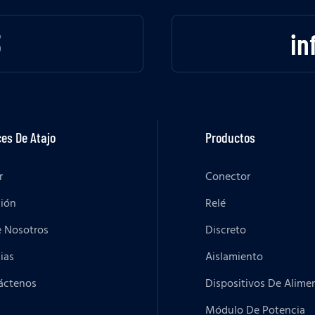
3
in
es De Atajo
Productos
r
Conector
ción
Relé
e Nosotros
Discreto
ias
Aislamiento
áctenos
Dispositivos De Alime
Módulo De Potencia