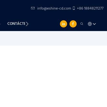
info@eshine-cd.com
+86 18848211277
S
CONTÁCTENOS