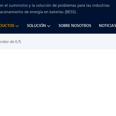
en el suministro y la solución de problemas para
las industrias
macenamiento de energía en baterías (BESS)
.
ODUCTOS
SOLUCIÓN
SOBRE NOSOTROS
NOTICIA
ndor de E/S