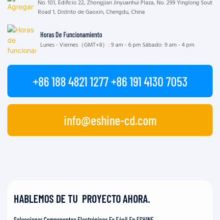
No. 101, Edificio 22, Zhongjian Jinyuanhui Plaza, No. 299 Yinglong South
Road 1, Distrito de Gaoxin, Chengdu, China
Horas De Funcionamiento
Lunes - Viernes（GMT+8）: 9 am - 6 pm Sábado: 9 am - 4 pm
+86 188 4821 1277 +86 191 4130 7053
info@eshine-cd.com
HABLEMOS DE TU PROYECTO AHORA.
Seleccionar Componentes Electrónicos Es Fácil En ESHINE.