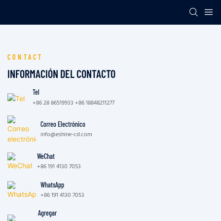
CONTACT
INFORMACIÓN DEL CONTACTO
Tel
+86 28 86519933 +86 18848211277
Correo Electrónico
info@eshine-cd.com
WeChat
+86 191 4130 7053
WhatsApp
+86 191 4130 7053
Agregar