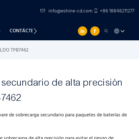
info@eshine-cd.com
+86 18848211277
S
CONTÁCTENOS
y LDO TPB7462
 secundario de alta precisión
B7462
ware de sobrecarga secundario para paquetes de baterías de
sobrecarga de alta precisión para evitar el riesgo de