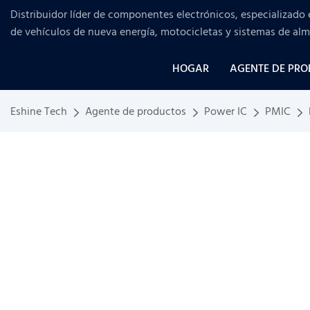
Distribuidor líder de componentes electrónicos, especializado 
de vehículos de nueva energía, motocicletas y sistemas de al
HOGAR
AGENTE DE PR
Eshine Tech
Agente de productos
Power IC
PMIC