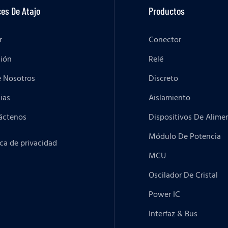
es De Atajo
Productos
r
Conector
ción
Relé
e Nosotros
Discreto
ias
Aislamiento
áctenos
Dispositivos De Alime
Módulo De Potencia
ica de privacidad
MCU
Oscilador De Cristal
Power IC
Interfaz & Bus