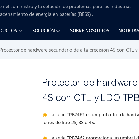
en el suministro y la solución de problemas para
las industrias
macenamiento de energía en baterías (BESS)
.
ODUCTOS
SOLUCIÓN
SOBRE NOSOTROS
NOTICIA
Protector de hardware secundario de alta precisión 4S con CTL 
Protector de hardware
4S con CTL y LDO TP
◉
La serie TPB7462 es un protector de hard
iones de litio 2S, 3S o 4S.
◉
La serie TPB7462 proporciona un umbral de 