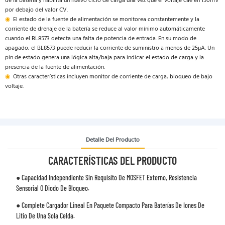
de la batería y habilita un nuevo ciclo de carga una vez que el voltaje cae en 150mV
por debajo del valor CV.
◉
El estado de la fuente de alimentación se monitorea constantemente y la
corriente de drenaje de la batería se reduce al valor mínimo automáticamente
cuando el BL8573 detecta una falta de potencia de entrada. En su modo de
apagado, el BL8573 puede reducir la corriente de suministro a menos de 25μA. Un
pin de estado genera una lógica alta/baja para indicar el estado de carga y la
presencia de la fuente de alimentación.
◉
Otras características incluyen monitor de corriente de carga, bloqueo de bajo
voltaje.
Detalle Del Producto
CARACTERÍSTICAS DEL PRODUCTO
● Capacidad Independiente Sin Requisito De MOSFET Externo, Resistencia
Sensorial O Diodo De Bloqueo.
● Complete Cargador Lineal En Paquete Compacto Para Baterías De Iones De
Litio De Una Sola Celda.