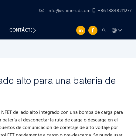
info@eshine-cd.com
+86 18848211277
S
CONTÁCTENOS
0
ado alto para una batería de
r NFET de lado alto integrado con una bomba de carga para
a batería al desconectar la ruta de carga o descarga en el
s puertos de comunicación de corretaje de alto voltaje por
ntrol FET previamente a cargo o pre-descarga. Se puede usar