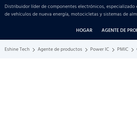
Distribuidor líder de componentes electrónicos, especializado 
de vehículos de nueva energía, motocicletas y sistemas de al
HOGAR
AGENTE DE PR
Eshine Tech
Agente de productos
Power IC
PMIC