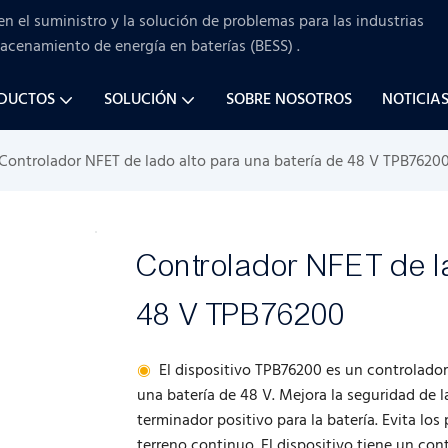
en el suministro y la solución de problemas para
las industrias
macenamiento de energía en baterías (BESS)
.
ODUCTOS
SOLUCIÓN
SOBRE NOSOTROS
NOTICIA
Controlador NFET de lado alto para una batería de 48 V TPB7620
Controlador NFET de l
48 V TPB76200
◉
El dispositivo TPB76200 es un controlado
una batería de 48 V. Mejora la seguridad de l
terminador positivo para la batería. Evita lo
terreno continuo. El dispositivo tiene un co