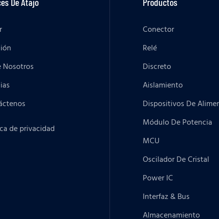
es De Atajo
Productos
r
Conector
ción
Relé
e Nosotros
Discreto
ias
Aislamiento
áctenos
Dispositivos De Alime
Módulo De Potencia
ica de privacidad
MCU
Oscilador De Cristal
Power IC
Interfaz & Bus
Almacenamiento