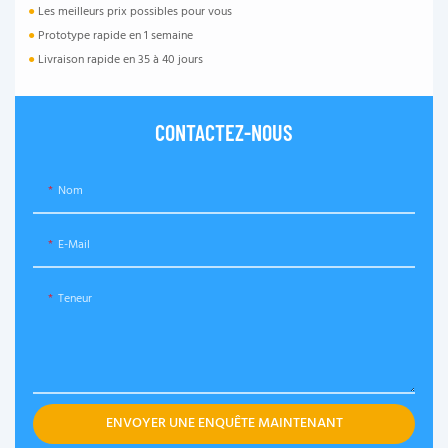
●
Les meilleurs prix possibles pour vous
●
Prototype rapide en 1 semaine
●
Livraison rapide en 35 à 40 jours
CONTACTEZ-NOUS
Nom
E-Mail
Teneur
ENVOYER UNE ENQUÊTE MAINTENANT