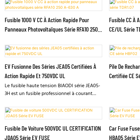
600 A et d'excellentes caractéristiques de
hautes températures, aux vibrations
protection contre les courts-circuits (100 kA
mécaniques, aux chocs et aux
AC/50 kA DC). Conforme aux normes
environnements chimiques, ce qui la rend
Fusible 1000 V CC À Action Rapide Pour
Fusible CC À A
GB/T13539.4, IEC60269.4, UL248-13 et RoHS,
idéale pour les applications automobiles
Panneaux Photovoltaïques Série RFA10 250
CE/UL Série T
ce fusible rapide compact résiste aux chocs
exigeantes.
A-630 A
thermiques, aux vibrations et impacts
mécaniques, ainsi qu'aux charges chimiques.
Il constitue un composant idéal pour la
protection contre les courts-circuits dans les
EV Fusionne Des Séries JEA05 Certifiées À
Pile De Rechar
systèmes d'alimentation des véhicules
Action Rapide Et 750VDC UL
Certifiée CE S
électriques, les systèmes de conversion de
Le fusible haute tension BIAODI série JEA05-
puissance, les batteries, le stockage
3H est un fusible professionnel à courant
d'énergie, les systèmes d'applications CC
continu conçu pour les véhicules électriques.
pour navires et les convertisseurs de
Il présente une tension nominale de 500 V
fréquence.
CC et une plage de courant nominal de 200
A à 500 A, avec un excellent pouvoir de
Fusible De Voiture 500VDC UL CERTIFICATION
Car Fuse Fuse 
coupure de 20 kA à 2 ms. Ce fusible pour
JDA05 Série EV FUSE
HBA05 Série 