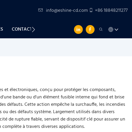
info@eshine-cd.com
+86 18848211277
ES
CONTACTEZ-NOUS
ques et électroniques, conçu pour protéger les composants,
d'une bande ou d'un élément fusible interne qui fond et brise
 des défauts. Cette action empêche la surchauffe, les incendies
s ou des défauts système. Largement utilisés dans divers
ité de rupture fiable, servant de dispositif clé pour assurer un
n complète à travers diverses applications.