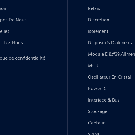
ion
Relais
opos De Nous
Discrétion
elles
Isolement
actez-Nous
Dispositifs D'alimenta
Module D&#39;alimen
ique de confidentialité
MCU
Oscillateur En Cristal
Power IC
Interface & Bus
Stockage
Capteur
Signal