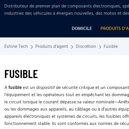
Distributeur de premier plan de composants électroniques, spéc
industries
des véhicules à énergies nouvelles, des motos et de
DOMICILE
PRODUITS D'
Eshine Tech
Produits d'agent
Discrétion
Fusible
FUSIBLE
A
fusible
est un dispositif de sécurité critique et un composan
l'équipement et les opérateurs tout en empêchant les dommages 
le circuit lorsque le courant dépasse sa valeur nominale—Arrête
ou les dommages aux appareils, au câblage ou à d'autres équip
appareils électroniques et systèmes de circuits, les fusibles of
fonctionnement stable. Ils sont conformes aux normes de sécurit