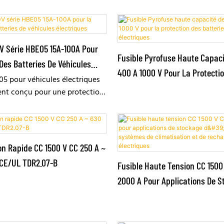
V Série HBE05 15A-100A Pour
Fusible Pyrofuse Haute Capac
Des Batteries De Véhicules
400 A 1000 V Pour La Protecti
05 pour véhicules électriques
Batteries De Véhicules Électri
ent conçu pour une protection
es surcharges et les courts-
les systèmes CC haute tension
électriques. Avec une tension
50 V CC et des courants de 15
on Rapide CC 1500 V CC 250 A ~
offre un pouvoir de coupure
é CE/UL TDR2.07-B
Fusible Haute Tension CC 1500
nception compacte à
 excellente résistance aux
2000 A Pour Applications De S
 des performances thermiques
D'énergie, De Systèmes De Clim
es pour les environnements
De Recharge De Véhicules Élec
xigeants.