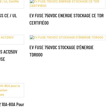
d'alimentation des véhicules électriques, les
systèmes de conversion de puissance, les
batteries, le stockage d'énergie, les navires
SS CE / UL
EV FUSE 750VDC ENERGIE STOCKAGE CE TDR
et autres applications CC. Il est disponible en
CERTIFIÉ00
versions à fourche ou à corps, avec
indicateur et micro-interrupteur en option.
EV FUSE 750VDC STOCKAGE D'ÉNERGIE
S AC1250V
TDR000
USE
2 10A-80A Pour