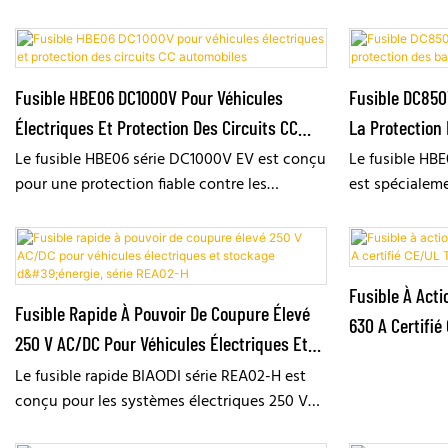
Fusible HBE06 DC1000V Pour Véhicules
Fusible DC850
Électriques Et Protection Des Circuits CC
La Protection 
Automobiles
Électriques
Le fusible HBE06 série DC1000V EV est conçu
Le fusible HBE
pour une protection fiable contre les
est spécialem
surintensités et les courts-circuits dans les
fiable contre l
véhicules électriques et les systèmes CC
circuits dans 
automobiles. Avec une tension nominale de
des véhicules 
1000 V CC, des courants nominaux de 10 A à
nominale de 8
Fusible À Acti
50 A et un pouvoir de coupure de 10 kA à 2
A à 100 A, il 
Fusible Rapide À Pouvoir De Coupure Élevé
630 A Certifi
ms, il assure une protection rapide et stable
élevé, une co
250 V AC/DC Pour Véhicules Électriques Et
des circuits auxiliaires, des systèmes de
boulonner, une
Stockage D'énergie, Série REA02-H
Le fusible rapide BIAODI série REA02-H est
batteries et des applications haute tension
vibrations et
conçu pour les systèmes électriques 250 V
des véhicules électriques. Cette série
exceptionnell
AC/DC, avec un courant nominal de 160 A à
présente une excellente résistance aux
automobiles e