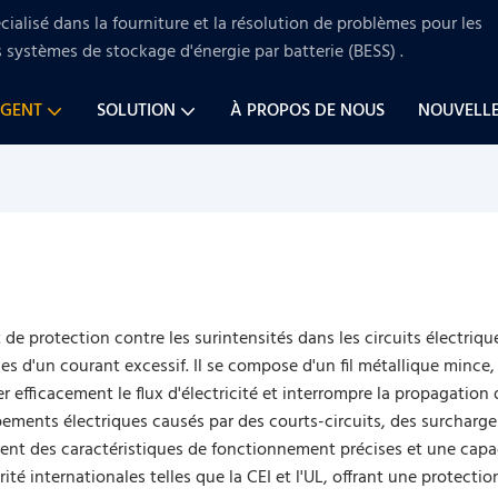
ialisé dans la fourniture et la résolution de problèmes pour
les
s systèmes de stockage d'énergie par batterie (BESS)
.
AGENT
SOLUTION
À PROPOS DE NOUS
NOUVELL
t de protection contre les surintensités dans les circuits électri
d'un courant excessif. Il se compose d'un fil métallique mince, 
r efficacement le flux d'électricité et interrompre la propagation
ements électriques causés par des courts-circuits, des surcharge
frent des caractéristiques de fonctionnement précises et une capac
é internationales telles que la CEI et l'UL, offrant une protectio