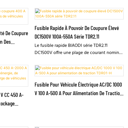
Fusible Rapide À Pouvoir De Coupure Élevé
ité De Coupure
DC1500V 100A-550A Série TDR2.11
on Des
Le fusible rapide BIAODI série TDR2.11
ques
DC1500V offre une plage de courant nominal
de 100 A à 550 A et un excellent pouvoir de
coupure de 250 kA à 10 ms. Conforme aux
normes UL248-13, IEC60269-4 et GB/T13539.4,
il est certifié 3C, CE et UL et conforme à la
Fusible Pour Véhicule Électrique AC/DC 1000
directive RoHS. Compact et résistant aux
V 100 A-500 A Pour Alimentation De Traction
 V CC 450 A-
chocs thermiques, aux vibrations et aux
TDR01-H
impacts mécaniques, ainsi qu'aux charges
tockage
chimiques, ce fusible à montage par boulons
atisation Et
est conçu pour la protection contre les
triques
courts-circuits CC dans les systèmes