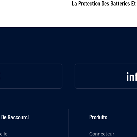
La Protection Des Batteries Et
Distribution D'énergie Des Véhi
Électriques
3
in
 De Raccourci
Produits
cile
Connecteur