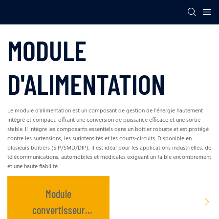
MODULE
D'ALIMENTATION
Le module d'alimentation est un composant de gestion de l'énergie hautement
intégré et compact, offrant une conversion de puissance efficace et une sortie
stable. Il intègre les composants essentiels dans un boîtier robuste et est protégé
contre les surtensions, les surintensités et les courts-circuits. Disponible en
plusieurs boîtiers (SIP/SMD/DIP), il est idéal pour les applications industrielles, de
télécommunications, automobiles et médicales exigeant un faible encombrement
et une haute fiabilité.
Module
convertisseur