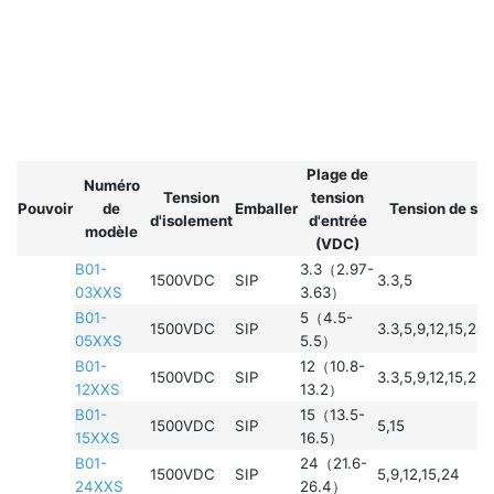
Plage de
Numéro
Tension
tension
Pouvoir
de
Emballer
Tension de sor
d'isolement
d'entrée
modèle
(VDC)
B01-
3.3（2.97-
1500VDC
SIP
3.3,5
03XXS
3.63）
B01-
5（4.5-
1500VDC
SIP
3.3,5,9,12,15,24
05XXS
5.5）
B01-
12（10.8-
1500VDC
SIP
3.3,5,9,12,15,24
12XXS
13.2）
B01-
15（13.5-
1500VDC
SIP
5,15
15XXS
16.5）
B01-
24（21.6-
1500VDC
SIP
5,9,12,15,24
24XXS
26.4）