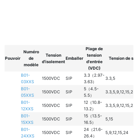
Plage de
Numéro
Tension
tension
Pouvoir
de
Emballer
Tension de sor
d'isolement
d'entrée
modèle
(VDC)
B01-
3.3（2.97-
1500VDC
SIP
3.3,5
03XXS
3.63）
B01-
5（4.5-
1500VDC
SIP
3.3,5,9,12,15,24
05XXS
5.5）
B01-
12（10.8-
1500VDC
SIP
3.3,5,9,12,15,24
12XXS
13.2）
B01-
15（13.5-
1500VDC
SIP
5,15
15XXS
16.5）
B01-
24（21.6-
1500VDC
SIP
5,9,12,15,24
24XXS
26.4）