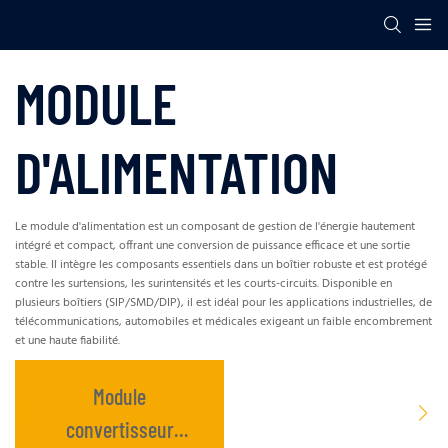
MODULE
D'ALIMENTATION
Le module d'alimentation est un composant de gestion de l'énergie hautement
intégré et compact, offrant une conversion de puissance efficace et une sortie
stable. Il intègre les composants essentiels dans un boîtier robuste et est protégé
contre les surtensions, les surintensités et les courts-circuits. Disponible en
plusieurs boîtiers (SIP/SMD/DIP), il est idéal pour les applications industrielles, de
télécommunications, automobiles et médicales exigeant un faible encombrement
et une haute fiabilité.
Module
convertisseur