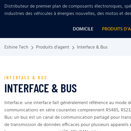
Distributeur de premier plan de composants électroniques, spéc
industries
des véhicules à énergies nouvelles, des motos et de
DOMICILE
PRODUITS D'
Eshine Tech
Produits d'agent
Interface & Bus
INTERFACE & BUS
INTERFACE & BUS
Interface: une interface fait généralement référence au mode d
communications en série courantes comprennent RS485, RS232
Bus: un bus est un canal de communication partagé pour transm
de transmission de données efficaces pour plusieurs appareils 