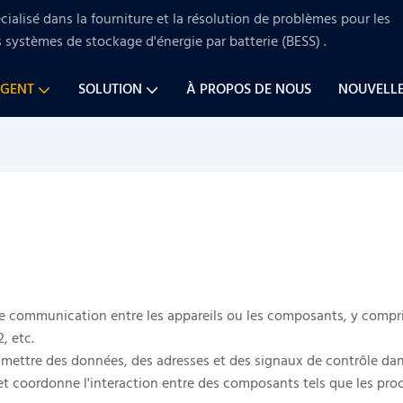
ialisé dans la fourniture et la résolution de problèmes pour
les
s systèmes de stockage d'énergie par batterie (BESS)
.
AGENT
SOLUTION
À PROPOS DE NOUS
NOUVELL
e communication entre les appareils ou les composants, y compris
, etc.
ettre des données, des adresses et des signaux de contrôle dans
et coordonne l'interaction entre des composants tels que les proc