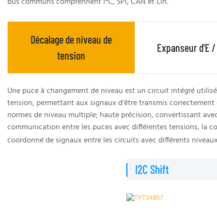
bus communs comprennent I²C, SPI, CAN et Lin.
Décalage de niveau de
Expanseur d'E /
tension
Une puce à changement de niveau est un circuit intégré utilisé 
tension, permettant aux signaux d'être transmis correctement e
normes de niveau multiple; haute précision, convertissant avec 
communication entre les puces avec différentes tensions, la con
coordonné de signaux entre les circuits avec différents niveau
▏I2C Shift