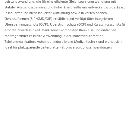
Leistungswandlung, die für eine effiziente Gleichspannungswandlung mit
stabiler Ausgangsspannung und hoher Energieeffizienz entwickelt wurde. Es ist
in isolierter und nicht-isolierter Ausführung sowie in verschiedenen
Gehäuseformen (SIP/SMD/DIP) erhältlich und verfügt über integrierten
Überspannungsschutz (OVP), Überstromschutz (OCP) und Kurzschlussschutz für
erhöhte Zuverlässigkeit. Dank seiner kompakten Bauweise und einfachen
Montage findet es breite Anwendung in der Industrieautomation,
Telekommunikation, Automobilindustrie und Medizintechnik und eignet sich
ideal für platzsparende Leiterplatten-Stromversorgungsanwendungen.