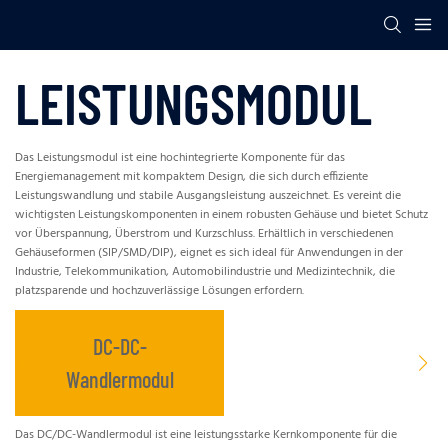
LEISTUNGSMODUL
Das Leistungsmodul ist eine hochintegrierte Komponente für das
Energiemanagement mit kompaktem Design, die sich durch effiziente
Leistungswandlung und stabile Ausgangsleistung auszeichnet. Es vereint die
wichtigsten Leistungskomponenten in einem robusten Gehäuse und bietet Schutz
vor Überspannung, Überstrom und Kurzschluss. Erhältlich in verschiedenen
Gehäuseformen (SIP/SMD/DIP), eignet es sich ideal für Anwendungen in der
Industrie, Telekommunikation, Automobilindustrie und Medizintechnik, die
platzsparende und hochzuverlässige Lösungen erfordern.
DC-DC-
Wandlermodul
Das DC/DC-Wandlermodul ist eine leistungsstarke Kernkomponente für die