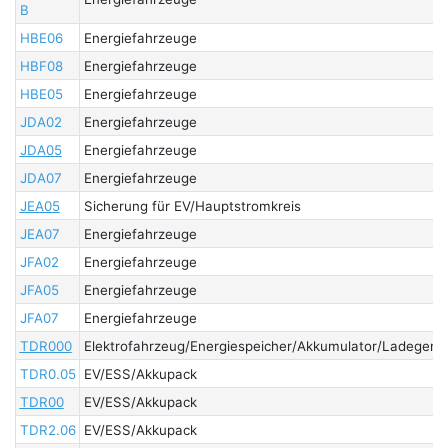
B
HBE06
Energiefahrzeuge
HBF08
Energiefahrzeuge
HBE05
Energiefahrzeuge
JDA02
Energiefahrzeuge
JDA05
Energiefahrzeuge
JDA07
Energiefahrzeuge
JEA05
Sicherung für EV/Hauptstromkreis
JEA07
Energiefahrzeuge
JFA02
Energiefahrzeuge
JFA05
Energiefahrzeuge
JFA07
Energiefahrzeuge
TDR000
Elektrofahrzeug/Energiespeicher/Akkumulator/Ladegerät
TDR0.05
EV/ESS/Akkupack
TDR00
EV/ESS/Akkupack
TDR2.06
EV/ESS/Akkupack