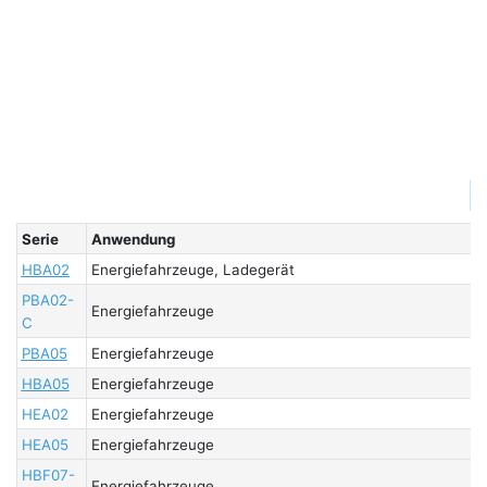
▏
Serie
Anwendung
HBA02
Energiefahrzeuge, Ladegerät
PBA02-
Energiefahrzeuge
C
PBA05
Energiefahrzeuge
HBA05
Energiefahrzeuge
HEA02
Energiefahrzeuge
HEA05
Energiefahrzeuge
HBF07-
Energiefahrzeuge