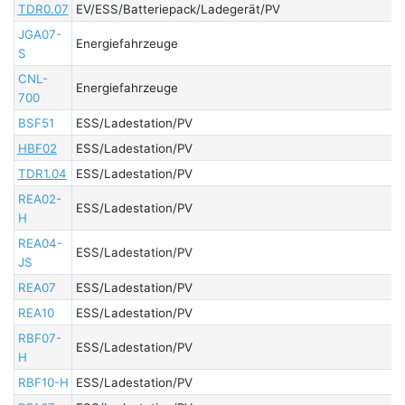
TDR0.07
EV/ESS/Batteriepack/Ladegerät/PV
JGA07-
Energiefahrzeuge
S
CNL-
Energiefahrzeuge
700
BSF51
ESS/Ladestation/PV
HBF02
ESS/Ladestation/PV
TDR1.04
ESS/Ladestation/PV
REA02-
ESS/Ladestation/PV
H
REA04-
ESS/Ladestation/PV
JS
REA07
ESS/Ladestation/PV
REA10
ESS/Ladestation/PV
RBF07-
ESS/Ladestation/PV
H
RBF10-H
ESS/Ladestation/PV