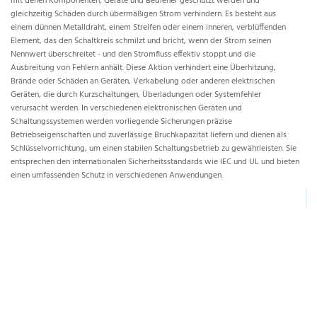
mit denen Komponenten, Geräte und Bediener geschützt werden und
ei
gleichzeitig Schäden durch übermäßigen Strom verhindern. Es besteht aus
Ko
einem dünnen Metalldraht, einem Streifen oder einem inneren, verblüffenden
mei
Element, das den Schaltkreis schmilzt und bricht, wenn der Strom seinen
di
Nennwert überschreitet - und den Stromfluss effektiv stoppt und die
bi
Ausbreitung von Fehlern anhält. Diese Aktion verhindert eine Überhitzung,
si
Brände oder Schäden an Geräten, Verkabelung oder anderen elektrischen
um
Geräten, die durch Kurzschaltungen, Überladungen oder Systemfehler
Gr
verursacht werden. In verschiedenen elektronischen Geräten und
us
Schaltungssystemen werden vorliegende Sicherungen präzise
Betriebseigenschaften und zuverlässige Bruchkapazität liefern und dienen als
Si
Schlüsselvorrichtung, um einen stabilen Schaltungsbetrieb zu gewährleisten. Sie
entsprechen den internationalen Sicherheitsstandards wie IEC und UL und bieten
einen umfassenden Schutz in verschiedenen Anwendungen.
▏