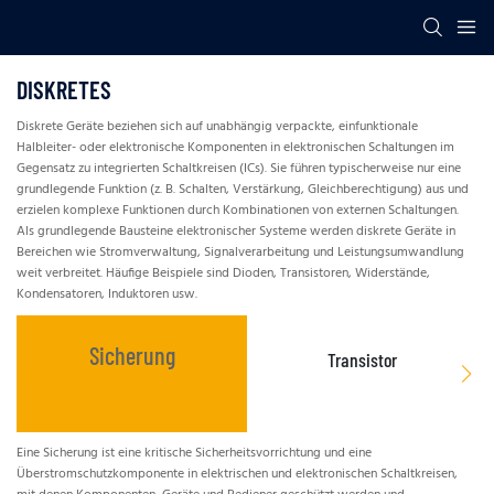
DISKRETES
Diskrete Geräte beziehen sich auf unabhängig verpackte, einfunktionale
Halbleiter- oder elektronische Komponenten in elektronischen Schaltungen im
Gegensatz zu integrierten Schaltkreisen (ICs). Sie führen typischerweise nur eine
grundlegende Funktion (z. B. Schalten, Verstärkung, Gleichberechtigung) aus und
erzielen komplexe Funktionen durch Kombinationen von externen Schaltungen.
Als grundlegende Bausteine ​​elektronischer Systeme werden diskrete Geräte in
Bereichen wie Stromverwaltung, Signalverarbeitung und Leistungsumwandlung
weit verbreitet. Häufige Beispiele sind Dioden, Transistoren, Widerstände,
Kondensatoren, Induktoren usw.
Sicherung
Transistor
Eine Sicherung ist eine kritische Sicherheitsvorrichtung und eine
Ein
Überstromschutzkomponente in elektrischen und elektronischen Schaltkreisen,
ih