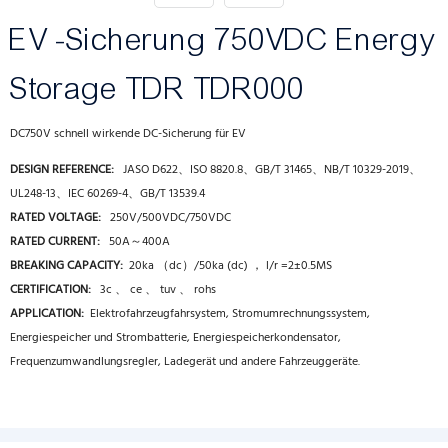
EV -Sicherung 750VDC Energy
Storage TDR TDR000
DC750V schnell wirkende DC-Sicherung für EV
DESIGN REFERENCE:
JASO D622、ISO 8820.8、GB/T 31465、NB/T 10329-2019、
UL248-13、IEC 60269-4、GB/T 13539.4
RATED VOLTAGE:
250V/500VDC/750VDC
RATED CURRENT:
50A～400A
BREAKING CAPACITY:
20ka （dc）/50ka (dc) ， l/r =2±0.5MS
CERTIFICATION:
3c 、 ce 、 tuv 、 rohs
APPLICATION:
Elektrofahrzeugfahrsystem, Stromumrechnungssystem,
Energiespeicher und Strombatterie, Energiespeicherkondensator,
Frequenzumwandlungsregler, Ladegerät und andere Fahrzeuggeräte.