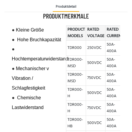
Produktdetail
PRODUKTMERKMALE
PRODUCT
RATED
RATED
BR
●
Kleine Größe
MODELS
VOLTAGE
CURRENT
CAP
●
Hohe Bruchkapazität
50A-
TDR000
250VDC
20K
●
400A
Hochtemperaturwiderstand
TDR000-
50A-
500VDC
20K
MSD
400A
●
Mechanischer v
TDR000-
50A-
750VDC
20K
Vibration /
MSD
400A
Schlagfestigkeit
TDR000-
50A-
500VDC
20K
H
400A
●
Chemische
TDR000-
50A-
750VDC
20K
Lastwiderstand
H
400A
TDR000-
50A-
500VDC
20K
HB
400A