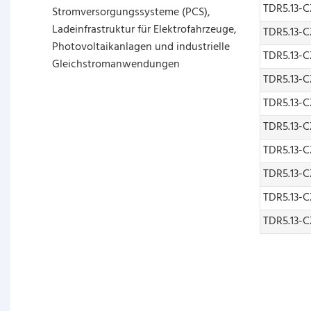
TDR5.13-C
Stromversorgungssysteme (PCS),
Ladeinfrastruktur für Elektrofahrzeuge,
TDR5.13-C
Photovoltaikanlagen und industrielle
TDR5.13-C
Gleichstromanwendungen
TDR5.13-C
TDR5.13-C
TDR5.13-C
TDR5.13-C
TDR5.13-C
TDR5.13-C
TDR5.13-