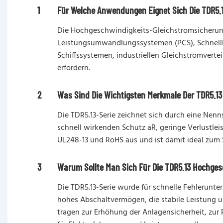
1
Für Welche Anwendungen Eignet Sich Die TDR5.
Die Hochgeschwindigkeits-Gleichstromsicherung
Leistungsumwandlungssystemen (PCS), Schnelllad
Schiffssystemen, industriellen Gleichstromvert
erfordern.
2
Was Sind Die Wichtigsten Merkmale Der TDR5.1
Die TDR5.13-Serie zeichnet sich durch eine Ne
schnell wirkenden Schutz aR, geringe Verlustle
UL248-13 und RoHS aus und ist damit ideal zum
3
Warum Sollte Man Sich Für Die TDR5.13 Hochge
Die TDR5.13-Serie wurde für schnelle Fehlerunt
hohes Abschaltvermögen, die stabile Leistung 
tragen zur Erhöhung der Anlagensicherheit, zur