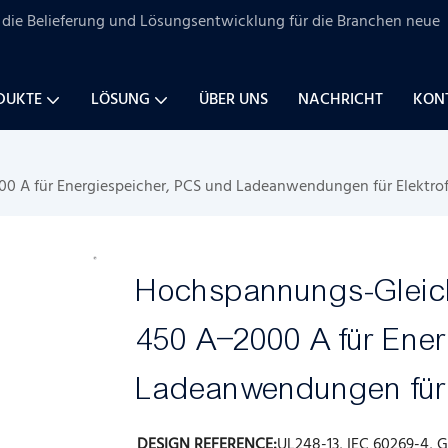
uf die Belieferung und Lösungsentwicklung für
die Branchen
neue
DUKTE
LÖSUNG
ÜBER UNS
NACHRICHT
KONT
 A für Energiespeicher, PCS und Ladeanwendungen für Elektro
Hochspannungs-Gleic
450 A–2000 A für Ene
Ladeanwendungen für 
DESIGN REFERENCE:
UL248-13, IEC 60269-4, G