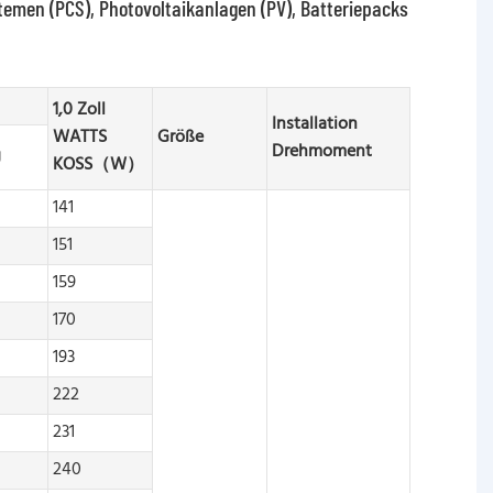
emen (PCS), Photovoltaikanlagen (PV), Batteriepacks
1,0 Zoll
Installation
WATTS
Größe
Drehmoment
g
KOSS（W）
141
151
159
170
193
222
231
240