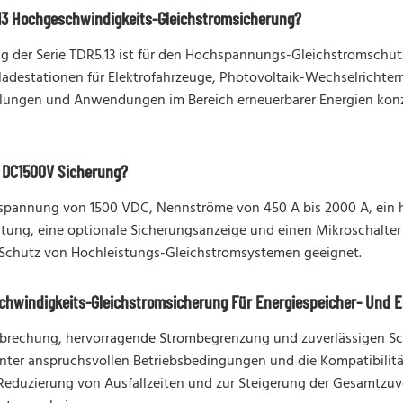
13 Hochgeschwindigkeits-Gleichstromsicherung?
 der Serie TDR5.13 ist für den Hochspannungs-Gleichstromschutz
estationen für Elektrofahrzeuge, Photovoltaik-Wechselrichtern 
eilungen und Anwendungen im Bereich erneuerbarer Energien konzi
3 DC1500V Sicherung?
nnspannung von 1500 VDC, Nennströme von 450 A bis 2000 A, ein
istung, eine optionale Sicherungsanzeige und einen Mikroschalte
 Schutz von Hochleistungs-Gleichstromsystemen geeignet.
schwindigkeits-Gleichstromsicherung Für Energiespeicher- Und
erbrechung, hervorragende Strombegrenzung und zuverlässigen Sch
unter anspruchsvollen Betriebsbedingungen und die Kompatibili
 Reduzierung von Ausfallzeiten und zur Steigerung der Gesamtzuv