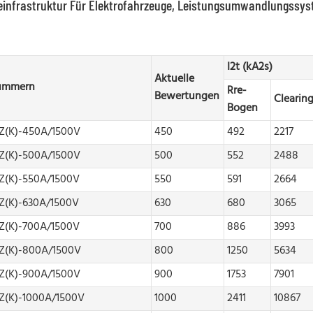
einfrastruktur Für Elektrofahrzeuge, Leistungsumwandlungssyst
I2t (kA2s)
Aktuelle
ummern
Rre-
Bewertungen
Clearin
Bogen
CZ(K)-450A/1500V
450
492
2217
CZ(K)-500A/1500V
500
552
2488
Z(K)-550A/1500V
550
591
2664
Z(K)-630A/1500V
630
680
3065
Z(K)-700A/1500V
700
886
3993
CZ(K)-800A/1500V
800
1250
5634
CZ(K)-900A/1500V
900
1753
7901
Z(K)-1000A/1500V
1000
2411
10867