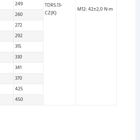
249
TDR5.13-
M12: 42±2,0 N·m
CZ(K)
260
272
292
315
330
341
370
425
450