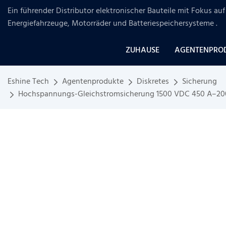
Ein führender Distributor elektronischer Bauteile mit Fokus a
Energiefahrzeuge, Motorräder und Batteriespeichersysteme
.
ZUHAUSE
AGENTENPRO
Eshine Tech
Agentenprodukte
Diskretes
Sicherung
Hochspannungs-Gleichstromsicherung 1500 VDC 450 A–2000