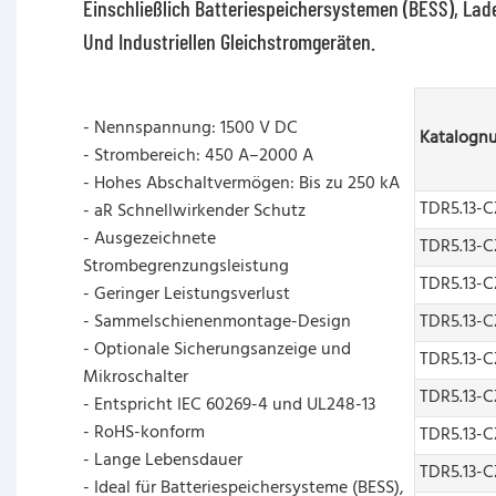
Einschließlich Batteriespeichersystemen (BESS), Lad
Und Industriellen Gleichstromgeräten.
- Nennspannung: 1500 V DC
Katalogn
- Strombereich: 450 A–2000 A
- Hohes Abschaltvermögen: Bis zu 250 kA
TDR5.13-
- aR Schnellwirkender Schutz
- Ausgezeichnete
TDR5.13-
Strombegrenzungsleistung
TDR5.13-C
- Geringer Leistungsverlust
- Sammelschienenmontage-Design
TDR5.13-C
- Optionale Sicherungsanzeige und
TDR5.13-C
Mikroschalter
TDR5.13-
- Entspricht IEC 60269-4 und UL248-13
- RoHS-konform
TDR5.13-
- Lange Lebensdauer
TDR5.13-C
- Ideal für Batteriespeichersysteme (BESS),