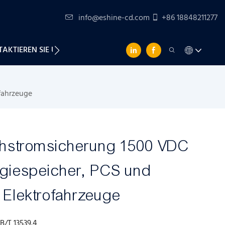
info@eshine-cd.com
+86 18848211277
AKTIEREN SIE UNS
fahrzeuge
hstromsicherung 1500 VDC
rgiespeicher, PCS und
Elektrofahrzeuge
B/T 13539.4