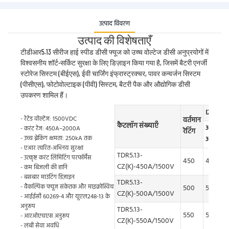
उत्पाद विवरण
उत्पाद की विशेषताएँ
टीडीआर5.13 सीरीज हाई स्पीड डीसी फ्यूज को उच्च वोल्टेज डीसी अनुप्रयोगों में
विश्वसनीय शॉर्ट-सर्किट सुरक्षा के लिए डिज़ाइन किया गया है, जिसमें बैटरी एनर्जी
स्टोरेज सिस्टम (बीईएस), ईवी चार्जिंग इंफ्रास्ट्रक्चर, पावर कन्वर्जन सिस्टम
(पीसीएस), फोटोवोल्टाइक (पीवी) सिस्टम, बैटरी पैक और औद्योगिक डीसी
उपकरण शामिल हैं।
I2t (kA2
- रेटेड वोल्टेज: 1500VDC
वर्तमान
कैटलॉग संख्याएँ
आररे-
- करंट रेंज: 450A–2000A
रेटिंग
क
- उच्च ब्रेकिंग क्षमता: 250kA तक
आर्क
- एआर त्वरित-अभिनय सुरक्षा
TDR5.13-
- उत्कृष्ट करंट लिमिटिंग परफॉर्मेंस
450
492
2
CZ(K)-450A/1500V
- कम बिजली की हानि
- बसबार माउंटिंग डिज़ाइन
TDR5.13-
- वैकल्पिक फ्यूज संकेतक और माइक्रोस्विच
500
552
CZ(K)-500A/1500V
- आईईसी 60269-4 और यूएल248-13 के
अनुरूप
TDR5.13-
550
591
- आरओएचएस अनुरूप
CZ(K)-550A/1500V
- लंबी सेवा अवधि