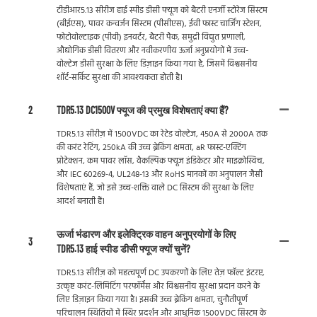
टीडीआर5.13 सीरीज हाई स्पीड डीसी फ्यूज को बैटरी एनर्जी स्टोरेज सिस्टम
(बीईएस), पावर कन्वर्जन सिस्टम (पीसीएस), ईवी फास्ट चार्जिंग स्टेशन,
फोटोवोल्टाइक (पीवी) इनवर्टर, बैटरी पैक, समुद्री विद्युत प्रणाली,
औद्योगिक डीसी वितरण और नवीकरणीय ऊर्जा अनुप्रयोगों में उच्च-
वोल्टेज डीसी सुरक्षा के लिए डिज़ाइन किया गया है, जिसमें विश्वसनीय
शॉर्ट-सर्किट सुरक्षा की आवश्यकता होती है।
2
TDR5.13 DC1500V फ्यूज की प्रमुख विशेषताएं क्या हैं?
TDR5.13 सीरीज़ में 1500VDC का रेटेड वोल्टेज, 450A से 2000A तक
की करंट रेटिंग, 250kA की उच्च ब्रेकिंग क्षमता, aR फास्ट-एक्टिंग
प्रोटेक्शन, कम पावर लॉस, वैकल्पिक फ्यूज इंडिकेटर और माइक्रोस्विच,
और IEC 60269-4, UL248-13 और RoHS मानकों का अनुपालन जैसी
विशेषताएं हैं, जो इसे उच्च-शक्ति वाले DC सिस्टम की सुरक्षा के लिए
आदर्श बनाती हैं।
ऊर्जा भंडारण और इलेक्ट्रिक वाहन अनुप्रयोगों के लिए
3
TDR5.13 हाई स्पीड डीसी फ्यूज क्यों चुनें?
TDR5.13 सीरीज़ को महत्वपूर्ण DC उपकरणों के लिए तेज़ फॉल्ट इंटरप्ट,
उत्कृष्ट करंट-लिमिटिंग परफॉर्मेंस और विश्वसनीय सुरक्षा प्रदान करने के
लिए डिज़ाइन किया गया है। इसकी उच्च ब्रेकिंग क्षमता, चुनौतीपूर्ण
परिचालन स्थितियों में स्थिर प्रदर्शन और आधुनिक 1500VDC सिस्टम के