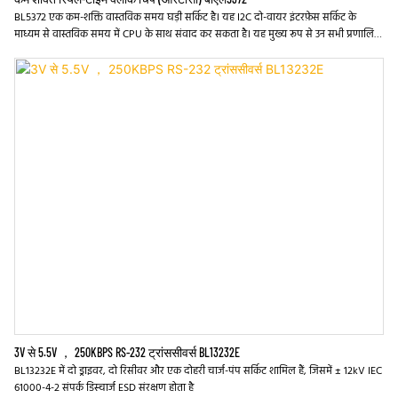
BL5372 एक कम-शक्ति वास्तविक समय घड़ी सर्किट है। यह I2C दो-वायर इंटरफ़ेस सर्किट के
माध्यम से वास्तविक समय में CPU के साथ संवाद कर सकता है। यह मुख्य रूप से उन सभी प्रणालियों
में उपयोग किया जाता है जिन्हें समय आधार प्रदान करने की आवश्यकता होती है। चिप विभिन्न प्रकार
की आवधिक रुकावट दालों को उत्पन्न कर सकती है (सबसे लंबी अवधि 1 महीने तक हो सकती है) और
दो बार रिपोर्टिंग सिस्टम हैं। BL5372 में एक आंतरिक एकीकृत कम-शक्ति विनियमित बिजली की
आपूर्ति है, इसलिए यह ऑसिलेटर को सामान्य रूप से कठोर पर्यावरणीय परिस्थितियों में बहुत कम
बिजली की खपत पर काम कर सकता है (विशिष्ट मूल्य: 400na@3.6v)
3V से 5.5V ， 250KBPS RS-232 ट्रांससीवर्स BL13232E
BL13232E में दो ड्राइवर, दो रिसीवर और एक दोहरी चार्ज-पंप सर्किट शामिल हैं, जिसमें ± 12kV IEC
61000-4-2 संपर्क डिस्चार्ज ESD संरक्षण होता है