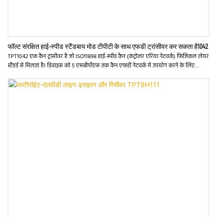
फॉल्ट संरक्षित हाई-स्पीड स्टैंडबाय मोड टीपीटी के साथ एफडी ट्रांसीवर कर सकता है1042
TPT1042 एक कैन ट्रांसीवर है जो ISO11898 हाई-स्पीड कैन (कंट्रोलर एरिया नेटवर्क) फिजिकल लेयर
स्टैंडर्ड से मिलता है। डिवाइस को 5 एमबीपीएस तक कैन एफडी नेटवर्क में उपयोग करने के लिए
डिज़ाइन किया गया है, जिसमें लंबे और उच्च लोड किए गए नेटवर्क में बढ़ी हुई समय मार्जिन और उच्च
डेटा दरों के साथ। जैसा कि डिज़ाइन किया गया है, डिवाइस में Crosswire, ओवरवॉल्टेज, और −70 V
से +70 V, ओवर-टेम्परेचर शटडाउन से ग्राउंड प्रोटेक्शन की हानि, −30 V से +30 V कॉमन-मोड इनपुट
वोल्टेज रेंज के साथ है।