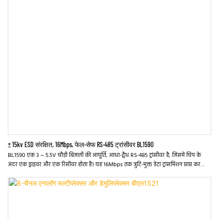
± 15kv ESD संरक्षित, 16Mbps, फेल-सेफ RS-485 ट्रांसीवर BL1590
BL1590 एक 3 ~ 5.5V चौड़ी बिजली की आपूर्ति, आधा-द्वैध RS-485 ट्रांसीवर है, जिसमें चिप के
अंदर एक ड्राइवर और एक रिसीवर होता है। यह 16Mbps तक त्रुटि-मुक्त डेटा ट्रांसमिशन प्राप्त कर
सकता है। BL1590 में यह सुनिश्चित करने के लिए एक अंतर्निहित विफलता संरक्षण सर्किट है कि
रिसीवर का आउटपुट एक तर्क उच्च अवस्था में है जब रिसीवर इनपुट खुला या छोटा होता है