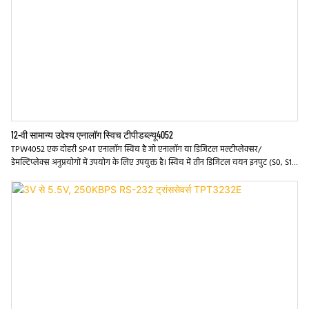
12-वी सामान्य उद्देश्य एनालॉग स्विच टीपीडब्ल्यू4052
TPW4052 एक दोहरी SP4T एनालॉग स्विच है जो एनालॉग या डिजिटल मल्टीप्लेक्सर/
डेमल्टिप्लेक्स अनुप्रयोगों में उपयोग के लिए उपयुक्त है। स्विच में तीन डिजिटल चयन इनपुट (S0, S1),
आठ स्वतंत्र इनपुट/आउटपुट (AN, BN), दो सामान्य इनपुट/आउटपुट (A, B) और एक डिजिटल सक्षम
इनपुट (/E) शामिल हैं। जब /ई अधिक होता है, तो स्विच बंद हो जाते हैं