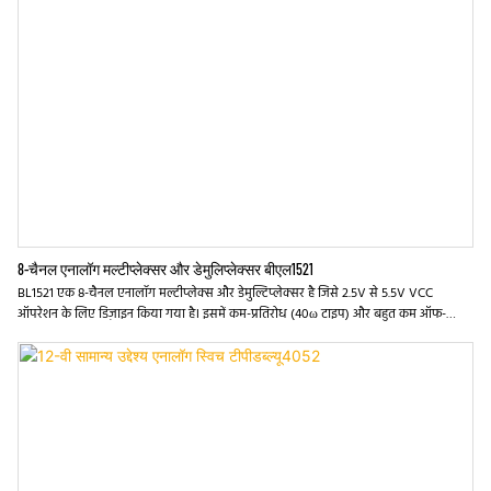
8-चैनल एनालॉग मल्टीप्लेक्सर और डेमुलिप्लेक्सर बीएल1521
BL1521 एक 8-चैनल एनालॉग मल्टीप्लेक्स और डेमुल्टिप्लेक्सर है जिसे 2.5V से 5.5V VCC
ऑपरेशन के लिए डिज़ाइन किया गया है। इसमें कम-प्रतिरोध (40ω टाइप) और बहुत कम ऑफ-
लीकेज करंट (1NA टाइप) है। BL1521 डिवाइस एनालॉग और डिजिटल सिग्नल दोनों को संभालता है