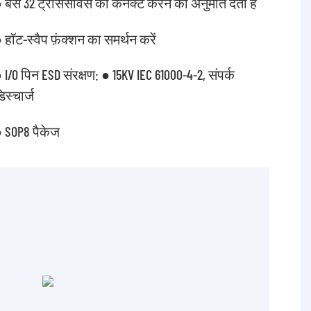
 बस 32 ट्रांससीवर्स को कनेक्ट करने की अनुमति देता है
 हॉट-स्वैप फ़ंक्शन का समर्थन करें
 I/O पिन ESD संरक्षण: ● 15KV IEC 61000-4-2, संपर्क
िस्चार्ज
 SOP8 पैकेज