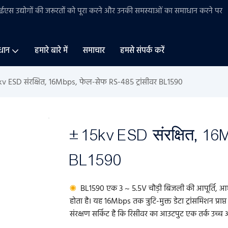
बीईएस
उद्योगों की
जरूरतों को पूरा करने और उनकी समस्याओं का समाधान करने पर
धान
हमारे बारे में
समाचार
हमसे संपर्क करें
kv ESD संरक्षित, 16Mbps, फेल-सेफ RS-485 ट्रांसीवर BL1590
± 15kv ESD संरक्षित, 16
BL1590
◉
BL1590 एक 3 ~ 5.5V चौड़ी बिजली की आपूर्ति, आधा-
होता है। यह 16Mbps तक त्रुटि-मुक्त डेटा ट्रांसमिशन प्
संरक्षण सर्किट है कि रिसीवर का आउटपुट एक तर्क उच्च अ