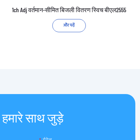
1ch Adj वर्तमान-सीमित बिजली वितरण स्विच बीएल2555
और पढ़ें
हमारे साथ जुड़े