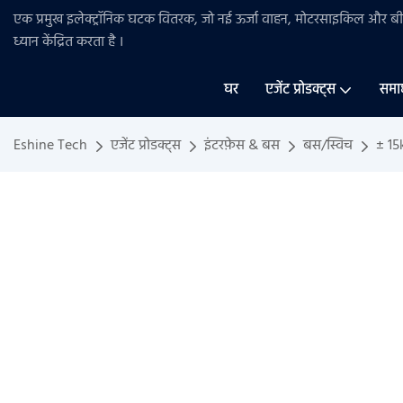
एक प्रमुख इलेक्ट्रॉनिक घटक वितरक, जो नई ऊर्जा वाहन, मोटरसाइकिल और 
ध्यान केंद्रित करता है
।
घर
एजेंट प्रोडक्ट्स
समा
Eshine Tech
एजेंट प्रोडक्ट्स
इंटरफ़ेस & बस
बस/स्विच
± 15