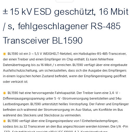
± 15 kV ESD geschützt, 16 Mbit
/ s, fehlgeschlagener RS-485
Transceiver BL1590
◉
BL1590 ist ein 3 ~ 5,5 V WEIGHELT-Netzteil, ein Halbduplex-RS-485-Transceiver,
der einen Treiber und einen Empfänger im Chip enthält. Es kann fehlerfreie
Datenübertragung bis zu 16 Mbit / s erreichen. BL1590 verfügt über eine eingebaute
Ausfallschutzschaltung, um sicherzustellen, dass sich die Ausgabe des Empfängers
in einem logischen hohen Zustand befindet, wenn der Empfängereingang geöffnet
oder verkürzt ist.
◉
BL1590 hat eine hervorragende Fahrkapazität. Der Treiber kann eine 3,4 -V -
Differenzausgangsspannung unter 5 -V -Stromversorgung bereitstellen und 54ω
Lastbedingungen. BL1590 unterstützt heißes Verstopfung. Der Fahrer und Empfänger
befinden sich während der Stromversorgung im Aus-Status, um Konflikte im Bus
während des Steckens und Steckdose zu vermeiden.
◉
BL1590 verfügt über eine Eingangsinpedanz von 1 Einheitenlastempfänger,
sodass bis zu 32 Transceiver an den Bus angeschlossen werden können. Die I/A -Pin