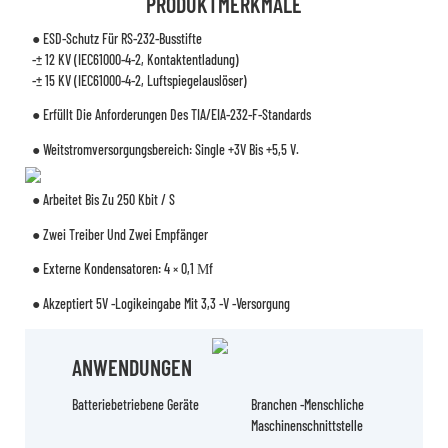
PRODUKTMERKMALE
● ESD-Schutz Für RS-232-Busstifte
-± 12 KV (IEC61000-4-2, Kontaktentladung)
-± 15 KV (IEC61000-4-2, Luftspiegelauslöser)
● Erfüllt Die Anforderungen Des TIA/EIA-232-F-Standards
● Weitstromversorgungsbereich: Single +3V Bis +5,5 V.
● Arbeitet Bis Zu 250 Kbit / S
● Zwei Treiber Und Zwei Empfänger
● Externe Kondensatoren: 4 × 0,1 Μf
● Akzeptiert 5V -Logikeingabe Mit 3,3 -V -Versorgung
ANWENDUNGEN
Batteriebetriebene Geräte
Branchen -menschliche
Maschinenschnittstelle