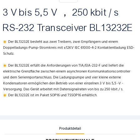
3 V bis 5,5 V ， 250 kbit / s
RS-232 Transceiver BL13232E
◉
Der BL13232E besteht aus zwei Treibern, zwei Empfängern und einem
Doppelladungs-Pump-Stromkreis mit ±12KV IEC 61000-4-2 Kontaktentladung ESD-
Schutz.
◉
Der BL13232E erfüllt die Anforderungen von TIA/EIA-232-F und liefert die
elektrische Grenzfläche zwischen einem asynchronen Kommunikationscontroller
und dem Seriennportanschluss. Die Ladungspumpe und vier kleine externe
Kondensatoren ermöglichen den Betrieb von einer einzelnen 3 V bis 5,5 -V -
Versorgung. Das Gerät arbeitet mit Datensignalraten von bis zu 250 kbit / s.
◉
Der BL13232E ist im Paket SOP16 und TSSOP16 erhältlich.
Produktdetail