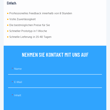
Einfach.
●
Professionelles Feedback innerhalb von 8 Stunden
●
Volle Zuverlässigkeit
●
Die bestmöglichen Preise für Sie
●
Schneller Prototyp in 1 Woche
●
Schnelle Lieferung in 35-40 Tagen
NEHMEN SIE KONTAKT MIT UNS AUF
Name
E-Mail
Inhalt