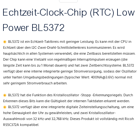
Echtzeit-Clock-Chip (RTC) Low
Power BL5372
◉
BL5372 ist ein Echtzeit-Taktkreis mit geringer Leistung. Es kann mit der CPU in
Echtzeit über den I2C-Zwei-Draht-Schnittstellenkreis kommunizieren. Es wird
hauptsächlich in allen Systemen verwendet, die eine Zeitbasis bereitstellen müssen.
Der Chip kann eine Vielzahl von regelmäßigen Interruptimpulsen erzeugen (die
längste Zeit kann bis zu 1 Monat dauern) und hat zwei Zeitberichtssysteme. BL5372
verfügt über eine interne integrierte geringe Stromversorgung, sodass der Oszillator
unter harten Umgebungsbedingungen (typischer Wert: 400NA@3.6V) normal mit
sehr geringem Stromverbrauch arbeiten.
◉
BL5372 hat die Funktion des Kristalloszillator -Stopp -Erkennungsriegels. Durch
Erkennen dieses Bits kann die Gültigkeit der internen Taktdaten erkannt werden.
◉
BL5372 verfügt über eine integrierte digitale Zeiteinstellungsschaltung, um eine
hohe Genauigkeit der Uhr zu gewährleisten, und zwei Kristalloszillator-
Auswahlmodi von 32 kHz und 32,768 kHz. Dieses Produkt ist vollständig mit Ricoh
RS5C372A kompatibel.