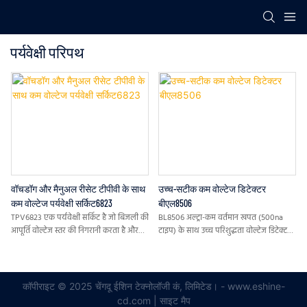
पर्यवेक्षी परिपथ
वॉचडॉग और मैनुअल रीसेट टीपीवी के साथ
उच्च-सटीक कम वोल्टेज डिटेक्टर
कम वोल्टेज पर्यवेक्षी सर्किट6823
बीएल8506
TPV6823 एक पर्यवेक्षी सर्किट है जो बिजली की
BL8506 अल्ट्रा-कम वर्तमान खपत (500na
आपूर्ति वोल्टेज स्तर की निगरानी करता है और
टाइप) के साथ उच्च परिशुद्धता वोल्टेज डिटेक्टर
एक पावर-ऑन रीसेट सिग्नल प्रदान करता है
की एक श्रृंखला है। VDD = 3.0V पर)। यह
बहुत कम वोल्टेज पर काम कर सकता है, जो इसे
सिस्टम रीसेट के लिए एकदम सही बनाता है
कॉपीराइट © 2025 चेंगदू ईशिन टेक्नोलॉजी कं, लिमिटेड। - www.eshine-
cd.com |
साइट मैप