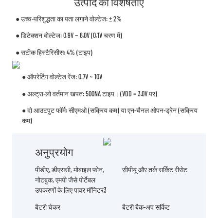
उत्पाद की विशेषताएँ
● उच्च-परिशुद्धता का पता लगाने वोल्टेज: ± 2%
● डिटेक्शन वोल्टेज: 0.9V ~ 6.0V (0.1V चरण में)
● सटीक हिस्टैरिसीस: 4% (टाइप)
● ऑपरेटिंग वोल्टेज रेंज: 0.7V ~ 10V
● अल्ट्रा-लो वर्तमान खपत: 500NA टाइप। (VDD = 3.0V पर)
● दो आउटपुट फॉर्म: सीएमओ (सक्रिय कम) या एन-चैनल ओपन-ड्रेन (सक्रिय
कम)
अनुप्रयोग
पीडीए, डीएससी, मोबाइल फोन,
सीपीयू और तर्क सर्किट रीसेट
नोटबुक, एमपी जैसे पोर्टेबल
उपकरणों के लिए पावर मॉनिटर3
बैटरी चेकर
बैटरी बैक-अप सर्किट