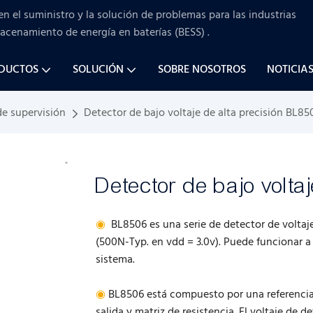
en el suministro y la solución de problemas para
las industrias
macenamiento de energía en baterías (BESS)
.
ODUCTOS
SOLUCIÓN
SOBRE NOSOTROS
NOTICIA
de supervisión
Detector de bajo voltaje de alta precisión BL85
Detector de bajo volta
◉
BL8506 es una serie de detector de voltaje
(500N-Typ. en vdd = 3.0v). Puede funcionar a 
sistema.
◉
BL8506 está compuesto por una referencia 
salida y matriz de resistencia. El voltaje de