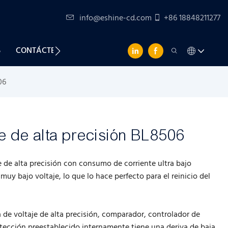
info@eshine-cd.com
+86 18848211277
S
CONTÁCTENOS
06
je de alta precisión BL8506
 de alta precisión con consumo de corriente ultra bajo
muy bajo voltaje, lo que lo hace perfecto para el reinicio del
de voltaje de alta precisión, comparador, controlador de
 detección preestablecido internamente tiene una deriva de baja