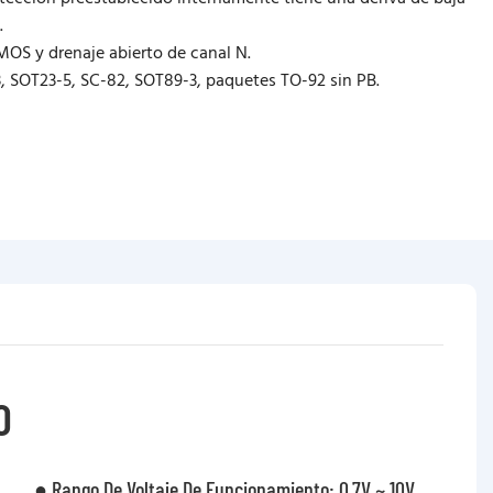
.
MOS y drenaje abierto de canal N.
, SOT23-5, SC-82, SOT89-3, paquetes TO-92 sin PB.
O
● Rango De Voltaje De Funcionamiento: 0.7V ~ 10V