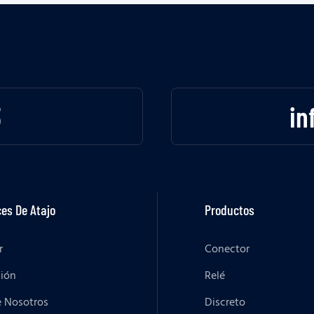
3
in
es De Atajo
Productos
r
Conector
ción
Relé
e Nosotros
Discreto