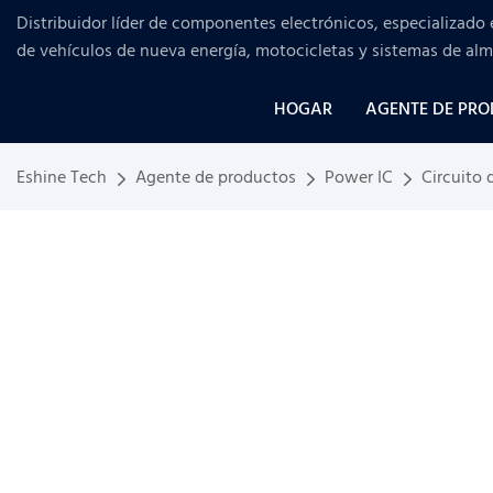
Distribuidor líder de componentes electrónicos, especializado 
de vehículos de nueva energía, motocicletas y sistemas de al
HOGAR
AGENTE DE PR
Eshine Tech
Agente de productos
Power IC
Circuito 