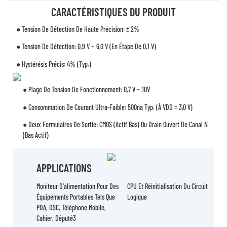
CARACTÉRISTIQUES DU PRODUIT
● Tension De Détection De Haute Précision: ± 2%
● Tension De Détection: 0,9 V ~ 6,0 V (en Étape De 0,1 V)
● Hystérésis Précis: 4% (typ.)
● Plage De Tension De Fonctionnement: 0,7 V ~ 10V
● Consommation De Courant Ultra-Faible: 500na Typ. (à VDD = 3,0 V)
● Deux Formulaires De Sortie: CMOS (actif Bas) Ou Drain Ouvert De Canal N
(bas Actif)
APPLICATIONS
Moniteur D'alimentation Pour Des
CPU Et Réinitialisation Du Circuit
Équipements Portables Tels Que
Logique
PDA, DSC, Téléphone Mobile,
Cahier, Député3