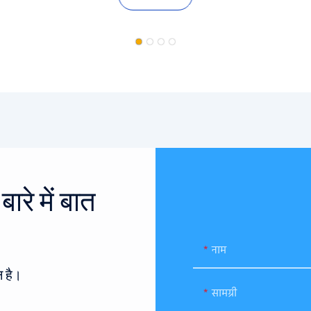
रे में बात
नाम
 है।
सामग्री