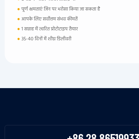
●
पूर्ण क्षमताएं जिन पर भरोसा किया जा सकता है
●
आपके लिए सर्वोत्तम संभव कीमतें
●
1 सप्ताह में त्वरित प्रोटोटाइप तैयार
●
35-40 दिनों में शीघ्र डिलीवरी
+86 28 8651993