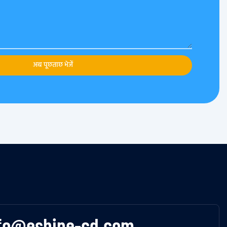
अब पूछताछ भेजें
fo@eshine-cd.com