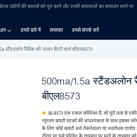
बीईएस
उद्योगों की
जरूरतों को पूरा करने और उनकी समस्याओं का समाधान करने पर
धान
हमारे बारे में
समाचार
हमसे संपर्क करें
a स्टैंडअलोन रैखिक ली-आयन बैटरी चार्ज बीएल8573
500ma/1.5a स्टैंडअलोन र
बीएल8573
◉
BL8573 एक एकल कोशिका है, जो पूरी तरह से एकीकृत 
न्यूनतम बाहरी घटकों की आवश्यकता के साथ इसका कॉम्पै
के लिए कोई बाहरी अर्थ रोकनेवाला या अवरोधक डायोड आ
दौरान या ऊंचे परिवेश के तापमान पर मरने के तापमान को नि