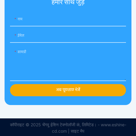
हमारे साथ जुड़े
नाम
ईमेल
सामग्री
अब पूछताछ भेजें
कॉपीराइट © 2025 चेंगदू ईशिन टेक्नोलॉजी कं, लिमिटेड। - www.eshine-
cd.com |
साइट मैप