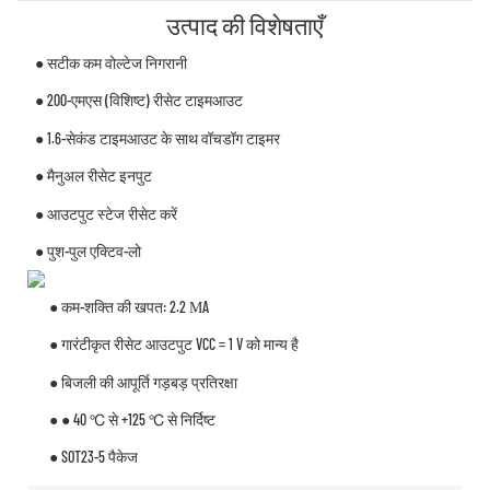
उत्पाद की विशेषताएँ
● सटीक कम वोल्टेज निगरानी
● 200-एमएस (विशिष्ट) रीसेट टाइमआउट
● 1.6-सेकंड टाइमआउट के साथ वॉचडॉग टाइमर
● मैनुअल रीसेट इनपुट
● आउटपुट स्टेज रीसेट करें
● पुश-पुल एक्टिव-लो
● कम-शक्ति की खपत: 2.2 ΜA
● गारंटीकृत रीसेट आउटपुट VCC = 1 V को मान्य है
● बिजली की आपूर्ति गड़बड़ प्रतिरक्षा
● ● 40 ℃ से +125 ℃ से निर्दिष्ट
● SOT23-5 पैकेज