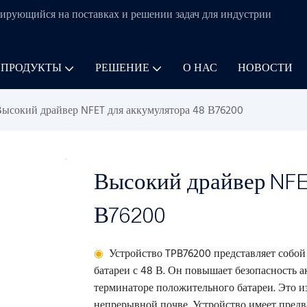
ирующийся на поставках и решении задач для
индустрии
 ПРОДУКТЫ
РЕШЕНИЕ
О НАС
НОВОСТИ
ысокий драйвер NFET для аккумулятора 48 В76200
Высокий драйвер NFE
В76200
◉
Устройство TPB76200 представляет собой
батареи с 48 В. Он повышает безопасность а
терминаторе положительного батареи. Это 
непрерывной почве. Устройство имеет предв