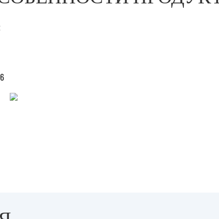
я
6
Я