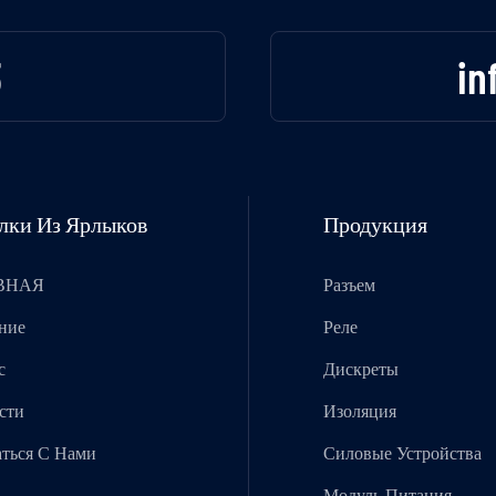
3
in
лки Из Ярлыков
Продукция
ВНАЯ
Разъем
ние
Реле
с
Дискреты
сти
Изоляция
аться С Нами
Силовые Устройства