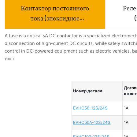
Контактор постоянного
Реле
тока (эпоксидное
уплотнение)
A fuse is a critical sA DC contactor is a specialized electrome
disconnection of high-current DC circuits, while safely switchi
control in DC-powered equipment such as electric vehicles, 
тока.
Догов
Номер детали.
о кон
EVHC50-12S/24S
1A
EVHC50A-12S/24S
1A
EVHC100-12S/24S
1A