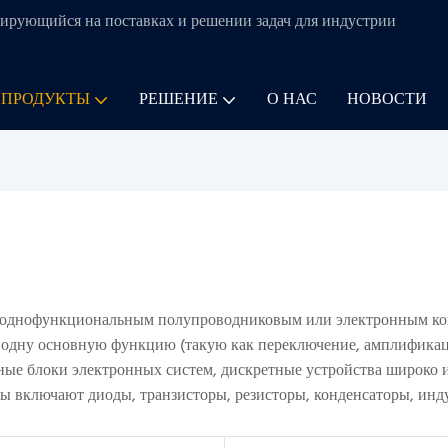
ирующийся на поставках и решении задач для
индустрии
 ПРОДУКТЫ
РЕШЕНИЕ
О НАС
НОВОСТИ
м однофункциональным полупроводниковым или электронным ком
 одну основную функцию (такую ​​как переключение, амплифик
е блоки электронных систем, дискретные устройства широко ис
ы включают диоды, транзисторы, резисторы, конденсаторы, инду