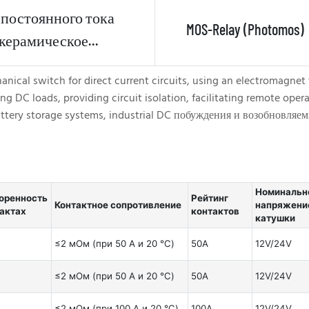
 постоянного тока
MOS-Relay (Photomos)
(керамическое
уплотнение)
chanical switch for direct current circuits, using an electromagn
ng DC loads, providing circuit isolation, facilitating remote ope
battery storage systems, industrial DC побуждения и возобновл
Номинальн
оренность
Рейтинг
Контактное сопротивление
напряжени
тактах
контактов
катушки
≤2 мОм (при 50 А и 20 ℃)
50A
12V/24V
≤2 мОм (при 50 А и 20 ℃)
50A
12V/24V
≤2 мОм (при 100 А и 20 ℃)
100A
12V/24V