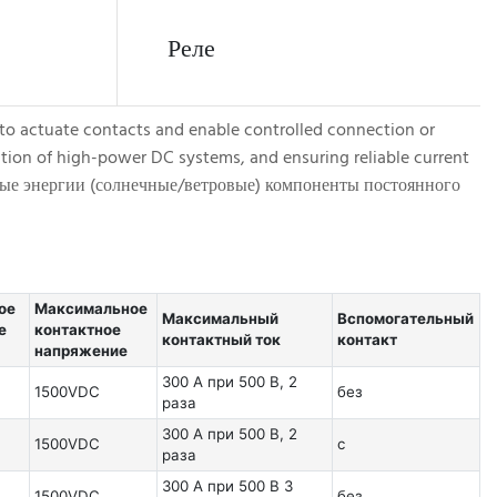
Реле
et to actuate contacts and enable controlled connection or
Р
ration of high-power DC systems, and ensuring reliable current
к
яемые энергии (солнечные/ветровые) компоненты постоянного
э
п
ое
Максимальное
Максимальный
Вспомогательный
е
контактное
контактный ток
контакт
напряжение
300 А при 500 В, 2
1500VDC
без
раза
300 А при 500 В, 2
1500VDC
с
раза
300 А при 500 В 3
1500VDC
без