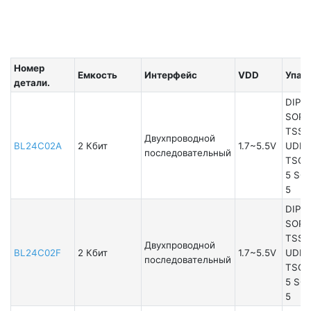
Номер
Емкость
Интерфейс
VDD
Упак
детали.
DIP8
SOP8
TSSO
Двухпроводной
BL24C02A
2 Кбит
1.7~5.5V
UDFN
последовательный
TSOT
5 SO
5
DIP8
SOP8
TSSO
Двухпроводной
BL24C02F
2 Кбит
1.7~5.5V
UDFN
последовательный
TSOT
5 SO
5