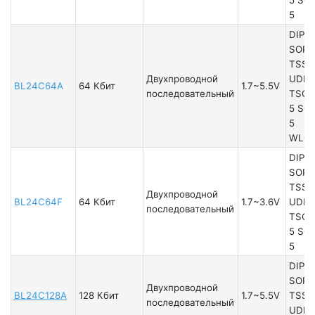
5
DIP8
SOP8
TSSO
Двухпроводной
UDFN
BL24C64A
64 Кбит
1.7~5.5V
последовательный
TSOT
5 SO
5
WLC
DIP8
SOP8
TSSO
Двухпроводной
BL24C64F
64 Кбит
1.7~3.6V
UDFN
последовательный
TSOT
5 SO
5
DIP8
SOP8
Двухпроводной
BL24C128A
128 Кбит
1.7~5.5V
TSSO
последовательный
UDFN