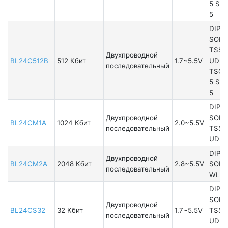
5 SO
5
DIP8
SOP8
TSSO
Двухпроводной
BL24C512B
512 Кбит
1.7~5.5V
UDFN
последовательный
TSOT
5 SO
5
DIP8
Двухпроводной
SOP8
BL24CM1A
1024 Кбит
2.0~5.5V
последовательный
TSSO
UDFN
DIP8
Двухпроводной
BL24CM2A
2048 Кбит
2.8~5.5V
SOP8
последовательный
WLCS
DIP8
SOP8
Двухпроводной
BL24CS32
32 Кбит
1.7~5.5V
TSSO
последовательный
UDFN