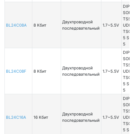
DIP8
SOP8
TSSO
Двухпроводной
BL24C08A
8 Кбит
1.7~5.5V
UDFN
последовательный
TSOT
5 SO
5
DIP8
SOP8
TSSO
Двухпроводной
BL24C08F
8 Кбит
1.7~5.5V
UDFN
последовательный
TSOT
5 SO
5
DIP8
SOP8
TSSO
Двухпроводной
BL24C16A
16 Кбит
1.7~5.5V
UDFN
последовательный
TSOT
5 SO