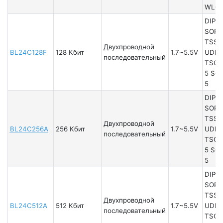
WLC
DIP8
SOP8
TSSO
Двухпроводной
BL24C128F
128 Кбит
1.7~5.5V
UDFN
последовательный
TSOT
5 SO
5
DIP8
SOP8
TSSO
Двухпроводной
BL24C256A
256 Кбит
1.7~5.5V
UDFN
последовательный
TSOT
5 SO
5
DIP8
SOP8
TSSO
Двухпроводной
BL24C512A
512 Кбит
1.7~5.5V
UDFN
последовательный
TSOT