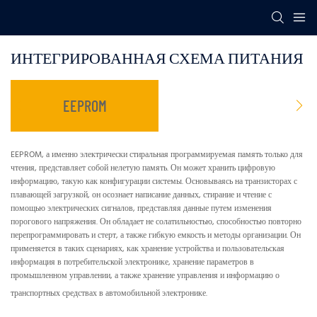
ИНТЕГРИРОВАННАЯ СХЕМА ПИТАНИЯ
EEPROM
EEPROM, а именно электрически стиральная программируемая память только для
чтения, представляет собой нелетую память. Он может хранить цифровую
информацию, такую ​​как конфигурации системы. Основываясь на транзисторах с
плавающей загрузкой, он осознает написание данных, стирание и чтение с
помощью электрических сигналов, представляя данные путем изменения
порогового напряжения. Он обладает не солатильностью, способностью повторно
перепрограммировать и стерт, а также гибкую емкость и методы организации. Он
применяется в таких сценариях, как хранение устройства и пользовательская
информация в потребительской электронике, хранение параметров в
промышленном управлении, а также хранение управления и информацию о
транспортных средствах в автомобильной электронике.