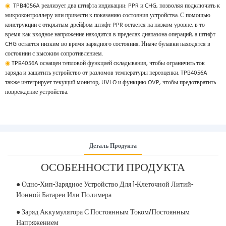
◉
TPB4056A реализует два штифта индикации: PPR и CHG, позволяя подключить к
микроконтроллеру или привести к показанию состояния устройства. С помощью
конструкции с открытым дрейфом штифт PPR остается на низком уровне, в то
время как входное напряжение находится в пределах диапазона операций, а штифт
CHG остается низким во время зарядного состояния. Иначе булавки находятся в
состоянии с высоким сопротивлением.
◉
TPB4056A оснащен тепловой функцией складывания, чтобы ограничить ток
заряда и защитить устройство от разломов температуры переоценки. TPB4056A
также интегрирует текущий монитор, UVLO и функцию OVP, чтобы предотвратить
повреждение устройства.
Деталь Продукта
ОСОБЕННОСТИ ПРОДУКТА
● Одно-Хип-Зарядное Устройство Для 1-Клеточной Литий-
Ионной Батареи Или Полимера
● Заряд Аккумулятора С Постоянным Током/постоянным
Напряжением