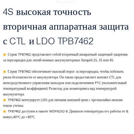
4S высокая точность
вторичная аппаратная защита
с CTL и LDO TPB7462
◉
Серия TPB7462 представляет собой вторичный аппаратный защитный защитник
за перезарядки для литий-ионных аккумуляторных батарей 2S, 3S или 4S.
◉
Серия TPB7462 обеспечивает высокий порог за перезарядки, чтобы избежать
риска безопасности от аккумулятора. Он также предоставляет контакт CTL для
непосредственного управления выходом или подключением PTC (положительный
температурный коэффициент) Резистор для мониторинга над температурой
аккумулятора.
◉
TPB7462 интегрирует LDO для питания внешней цепи с чрезвычайно низким
током утечки.
◉
TPB7462 доступен в пакете WDFN2X2-8. Диапазон температуры его работы от &
минус;40°C до +85°C.