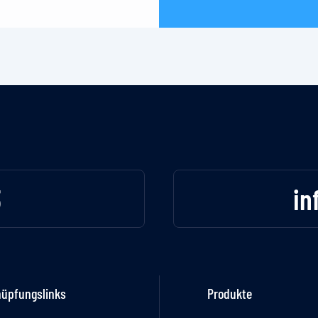
3
in
nüpfungslinks
Produkte