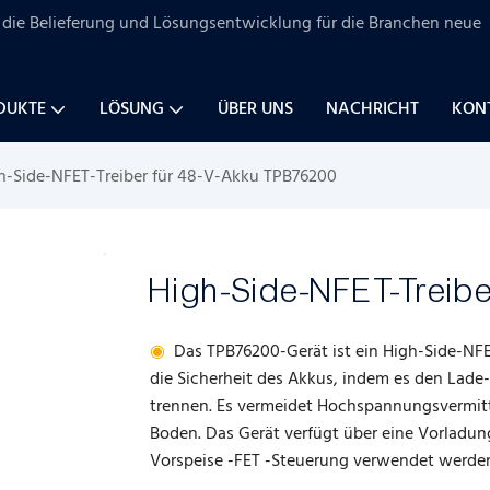
uf die Belieferung und Lösungsentwicklung für
die Branchen
neue
DUKTE
LÖSUNG
ÜBER UNS
NACHRICHT
KONT
h-Side-NFET-Treiber für 48-V-Akku TPB76200
High-Side-NFET-Treibe
◉
Das TPB76200-Gerät ist ein High-Side-NFET-
die Sicherheit des Akkus, indem es den Lad
trennen. Es vermeidet Hochspannungsvermit
Boden. Das Gerät verfügt über eine Vorladun
Vorspeise -FET -Steuerung verwendet werde