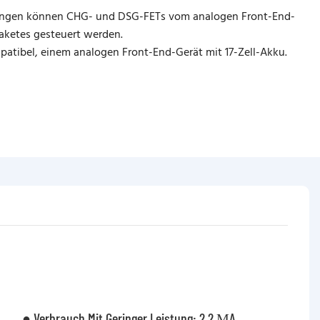
ängen können CHG- und DSG-FETs vom analogen Front-End-
aketes gesteuert werden.
atibel, einem analogen Front-End-Gerät mit 17-Zell-Akku.
● Verbrauch Mit Geringer Leistung: 2,2 ΜA