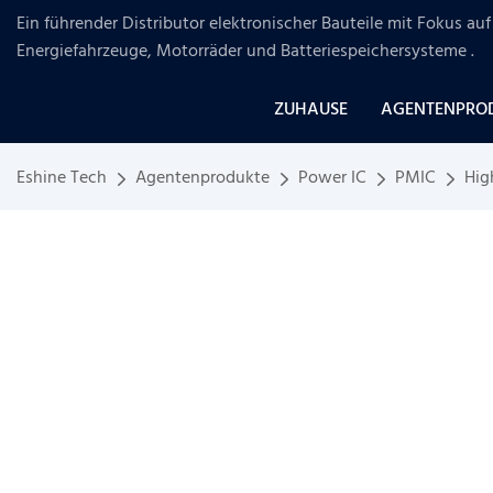
Ein führender Distributor elektronischer Bauteile mit Fokus a
Energiefahrzeuge, Motorräder und Batteriespeichersysteme
.
ZUHAUSE
AGENTENPRO
Eshine Tech
Agentenprodukte
Power IC
PMIC
Hig