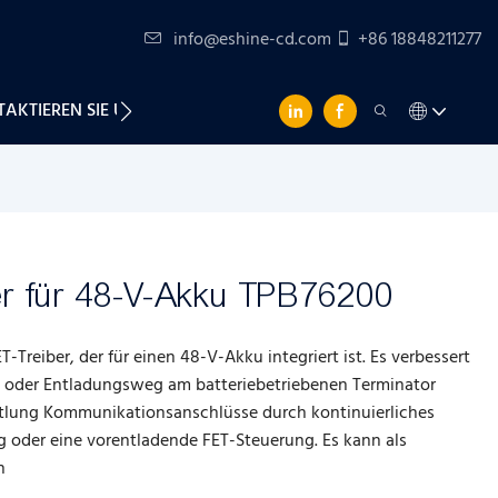
info@eshine-cd.com
+86 18848211277
AKTIEREN SIE UNS
r für 48-V-Akku TPB76200
Treiber, der für einen 48-V-Akku integriert ist. Es verbessert
e- oder Entladungsweg am batteriebetriebenen Terminator
tlung Kommunikationsanschlüsse durch kontinuierliches
g oder eine vorentladende FET-Steuerung. Es kann als
n