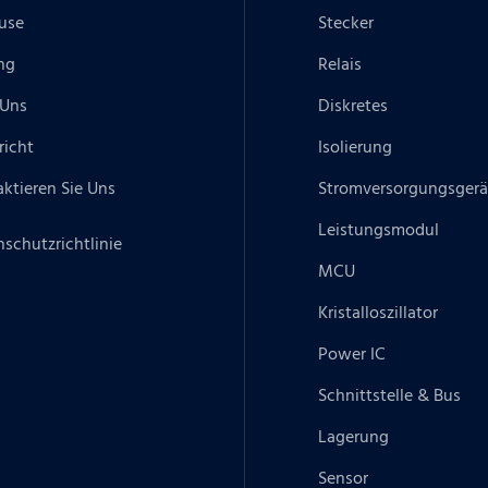
use
Stecker
ng
Relais
 Uns
Diskretes
richt
Isolierung
ktieren Sie Uns
Stromversorgungsgerä
Leistungsmodul
schutzrichtlinie
MCU
Kristalloszillator
Power IC
Schnittstelle & Bus
Lagerung
Sensor