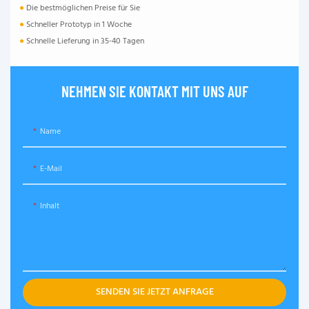
●
Die bestmöglichen Preise für Sie
●
Schneller Prototyp in 1 Woche
●
Schnelle Lieferung in 35-40 Tagen
NEHMEN SIE KONTAKT MIT UNS AUF
Name
E-Mail
Inhalt
SENDEN SIE JETZT ANFRAGE