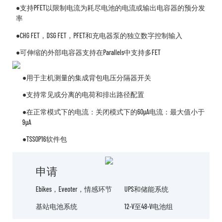
●支持PFET以限制电流为耗尽电池的电流或输出电容器的预分发
率
●CHG FET，DSG FET，PFET和充电器泵的独立数字控制输入
●可伸缩的外部电容器支持在Parallels中支持多FET
●用于主机测量的集成背包电压分隔器开关
●支持常见或分离的电荷和排出路径配置
●在正常模式下的电流：关闭模式下的60μA电流：最大值小于
9μA
●TSSOP16软件包
申请
Ebikes，eveoter，情感环节
UPS和储能系统
基站电池系统
12-V至48-V电池组