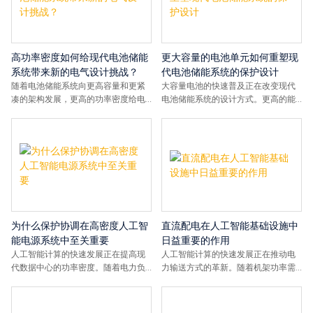
高功率密度如何给现代电池储能
更大容量的电池单元如何重塑现
系统带来新的电气设计挑战？
代电池储能系统的保护设计
随着电池储能系统向更高容量和更紧
大容量电池的快速普及正在改变现代
凑的架构发展，更高的功率密度给电
电池储能系统的设计方式。更高的能
气设计带来了新的挑战。本文探讨了
量密度和更大的系统容量给保护协
系统架构、直流保护和组件选择如何
调、电气隔离和直流保护架构带来了
演变以支持下一代电池储能系统平
新的挑战。
台。
为什么保护协调在高密度人工智
直流配电在人工智能基础设施中
能电源系统中至关重要
日益重要的作用
人工智能计算的快速发展正在提高现
人工智能计算的快速发展正在推动电
代数据中心的功率密度。随着电力负
力输送方式的革新。随着机架功率需
荷的持续增长，保护协调已成为确保
求的不断增长，直流配电因其潜在的
可靠运行、有效故障隔离和基础设施
效率优势、可扩展性以及与电池供电
弹性的关键因素。
架构的兼容性而备受关注。本文将探