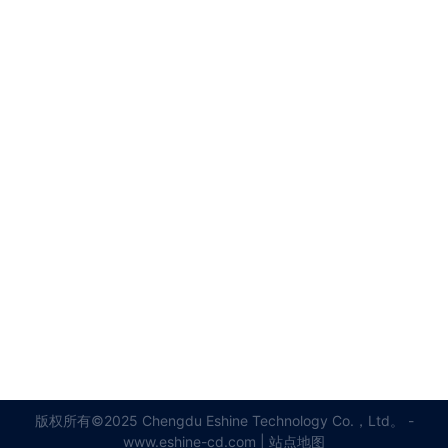
版权所有©2025 Chengdu Eshine Technology Co.，Ltd。 -
www.eshine-cd.com |
站点地图