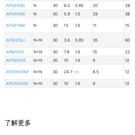
AP3400AI
N
30
6.2
0.85
20
28
AP3404BI
N
30
5.8
1.5
29
38
B
A
AP3410MI
N
30
13
1.6
11
15
B
AP3H03LI
N+N
30
3.6
0.85
35
60
A
AP6H03S
N+N
30
7.8
1.6
15
22
AP10H03S
N+N
30
10
1.6
9
12
B
A
AP20H03NF
N+N
30
24.7
—
8.5
12
APE10H03S
N+N
30
10
1.6
9
12
B
B
A
了解更多
B
A