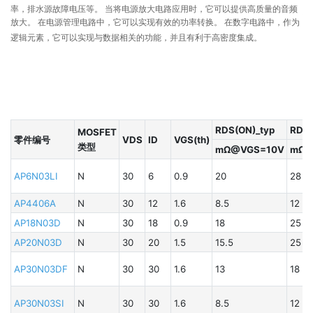
率，排水源故障电压等。 当将电源放大电路应用时，它可以提供高质量的音频
极
放大。 在电源管理电路中，它可以实现有效的功率转换。 在数字电路中，作为
驶
逻辑元素，它可以实现与数据相关的功能，并且有利于高密度集成。
的
RDS(ON)_typ
RDS
MOSFET
零件编号
VDS
ID
VGS(th)
类型
mΩ@VGS=10V
mΩ@
AP6N03LI
N
30
6
0.9
20
28
AP4406A
N
30
12
1.6
8.5
12
AP18N03D
N
30
18
0.9
18
25
AP20N03D
N
30
20
1.5
15.5
25
B
AP30N03DF
N
30
30
1.6
13
18
B
B
AP30N03SI
N
30
30
1.6
8.5
12
A