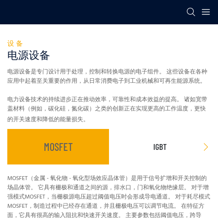
设备
电源设备
电源设备是专门设计用于处理，控制和转换电源的电子组件。 这些设备在各种
应用中起着至关重要的作用，从日常消费电子到工业机械和可再生能源系统。
电力设备技术的持续进步正在推动效率，可靠性和成本效益的提高。 诸如宽带
盖材料（例如，碳化硅，氮化碳）之类的创新正在实现更高的工作温度，更快
的开关速度和降低的能量损失。
MOSFET
IGBT
MOSFET（金属 - 氧化物 - 氧化型场效应晶体管）是用于信号扩增和开关控制的
I
场晶体管。 它具有栅极和通道之间的源，排水口，门和氧化物绝缘层。 对于增
-
强模式MOSFET，当栅极源电压超过阈值电压时会形成导电通道。 对于耗尽模式
藏
MOSFET，制造过程中已经存在通道，并且栅极电压可以调节电流。 在特征方
为
面，它具有很高的输入阻抗和快速开关速度。 主要参数包括阈值电压，跨导
流