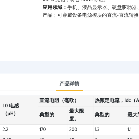
100% 无铅，符合 RoHS 标准。
应用领域：
手机、液晶显示器、硬盘驱动器
产品；可穿戴设备电源模块的直流-直流转换
产品详情
直流电阻（毫欧）
热额定电流，Idc（
L0 电感
最大限
（μH）
典型的
典型的
最大
度。
2.2
170
200
1.3
1.1