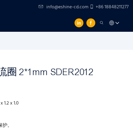
info@eshine-cd.com
+86 18848211277
圈 2*1mm SDER2012
 x 1.2 x 1.0
保护。