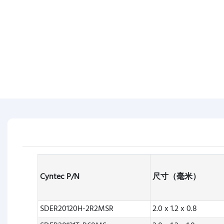
Cyntec P/N
尺寸（毫米）
SDER20120H-2R2MSR
2.0 x 1.2 x 0.8